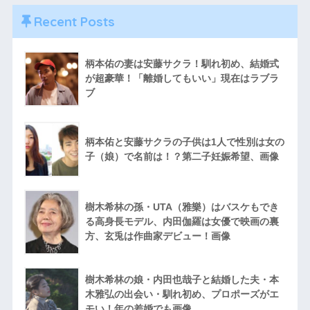
Recent Posts
柄本佑の妻は安藤サクラ！馴れ初め、結婚式
が超豪華！「離婚してもいい」現在はラブラ
ブ
柄本佑と安藤サクラの子供は1人で性別は女の
子（娘）で名前は！？第二子妊娠希望、画像
樹木希林の孫・UTA（雅樂）はバスケもでき
る高身長モデル、内田伽羅は女優で映画の裏
方、玄兎は作曲家デビュー！画像
樹木希林の娘・内田也哉子と結婚した夫・本
木雅弘の出会い・馴れ初め、プロポーズがエ
モい！年の差婚でも画像