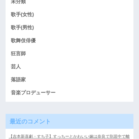
未分類
歌手(女性)
歌手(男性)
歌舞伎俳優
狂言師
芸人
落語家
音楽プロデューサー
最近のコメント
【吉本新喜劇・すち子】すっちーとかわいい嫁は奈良で別居中で離