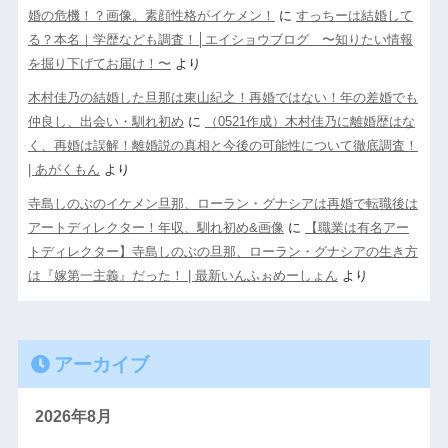
婚の危機！？画像。素顔性格がイケメン！
に
すっちーは結婚して
る？本名｜学歴なども調査！│エイショウブログ 〜知りたい情報
を掘り下げてお届け！〜
より
木村佳乃の結婚した旦那は東山紀之！再婚ではない！年の差婚でも
仲良し、出会い・馴れ初め
に
（0521作成）木村佳乃に離婚歴はな
く、再婚は誤解！離婚説の真相と今後の可能性について徹底調査！
| あがくもん
より
寺島しのぶのイケメン旦那、ローラン・グナシアは再婚で転職後は
アートディレクター！年収、馴れ初め&画像
に
【職業は有名アー
トディレクター】寺島しのぶの旦那、ローラン・グナシアの生き方
は『嫁第一主義』だった！ | 最新いんふぉめーしょん
より
アーカイブ
2026年8月