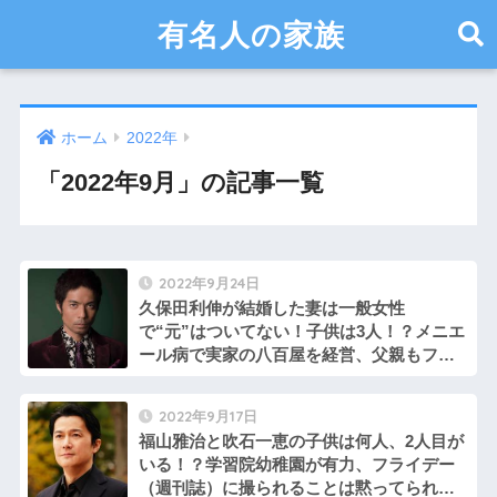
有名人の家族
ホーム
2022年
「2022年9月」の記事一覧
2022年9月24日
久保田利伸が結婚した妻は一般女性
で“元”はついてない！子供は3人！？メニエ
ール病で実家の八百屋を経営、父親もファ
ンキー
2022年9月17日
福山雅治と吹石一恵の子供は何人、2人目が
いる！？学習院幼稚園が有力、フライデー
（週刊誌）に撮られることは黙ってられな