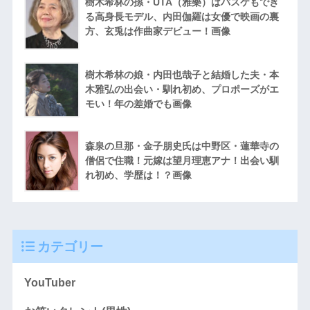
樹木希林の孫・UTA（雅樂）はバスケもでき
る高身長モデル、内田伽羅は女優で映画の裏
方、玄兎は作曲家デビュー！画像
樹木希林の娘・内田也哉子と結婚した夫・本
木雅弘の出会い・馴れ初め、プロポーズがエ
モい！年の差婚でも画像
森泉の旦那・金子朋史氏は中野区・蓮華寺の
僧侶で住職！元嫁は望月理恵アナ！出会い馴
れ初め、学歴は！？画像
カテゴリー
YouTuber