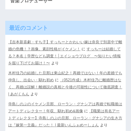
音楽プロデューサー
最近のコメント
【吉本新喜劇・すち子】すっちーとかわいい嫁は奈良で別居中で離
婚の危機！？画像。素顔性格がイケメン！
に
すっちーは結婚して
る？本名｜学歴なども調査！│エイショウブログ 〜知りたい情報
を掘り下げてお届け！〜
より
木村佳乃の結婚した旦那は東山紀之！再婚ではない！年の差婚でも
仲良し、出会い・馴れ初め
に
（0521作成）木村佳乃に離婚歴はな
く、再婚は誤解！離婚説の真相と今後の可能性について徹底調査！
| あがくもん
より
寺島しのぶのイケメン旦那、ローラン・グナシアは再婚で転職後は
アートディレクター！年収、馴れ初め&画像
に
【職業は有名アー
トディレクター】寺島しのぶの旦那、ローラン・グナシアの生き方
は『嫁第一主義』だった！ | 最新いんふぉめーしょん
より