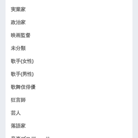
実業家
政治家
映画監督
未分類
歌手(女性)
歌手(男性)
歌舞伎俳優
狂言師
芸人
落語家