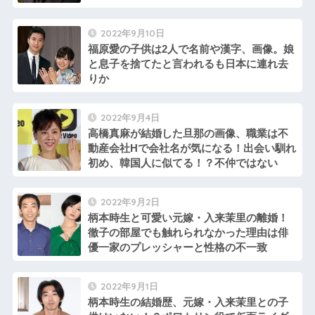
い！
2022年9月10日
福原愛の子供は2人で名前や漢字、画像。娘
と息子を捨てたと言われるも日本に連れ去
りか
2022年9月4日
高橋真麻が結婚した旦那の画像、職業は不
動産会社Hで会社名が気になる！出会い馴れ
初め、韓国人に似てる！？不仲ではない
2022年9月2日
柄本時生と可愛い元嫁・入来茉里の離婚！
徹子の部屋でも触れられなかった理由は俳
優一家のプレッシャーと性格の不一致
2022年9月1日
柄本時生の結婚歴、元嫁・入来茉里との子