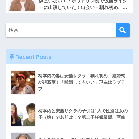
供はいない！？ポワトリン役で仮面ライダ
ーに出演していた！出会い・馴れ初め、画
像
Recent Posts
柄本佑の妻は安藤サクラ！馴れ初め、結婚式
が超豪華！「離婚してもいい」現在はラブラ
ブ
柄本佑と安藤サクラの子供は1人で性別は女の
子（娘）で名前は！？第二子妊娠希望、画像