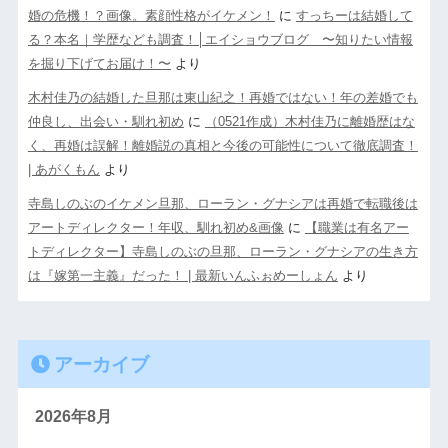
婚の危機！？画像。素顔性格がイケメン！
に
すっちーは結婚して
る？本名｜学歴なども調査！│エイショウブログ 〜知りたい情報
を掘り下げてお届け！〜
より
木村佳乃の結婚した旦那は東山紀之！再婚ではない！年の差婚でも
仲良し、出会い・馴れ初め
に
（0521作成）木村佳乃に離婚歴はな
く、再婚は誤解！離婚説の真相と今後の可能性について徹底調査！
| あがくもん
より
寺島しのぶのイケメン旦那、ローラン・グナシアは再婚で転職後は
アートディレクター！年収、馴れ初め&画像
に
【職業は有名アー
トディレクター】寺島しのぶの旦那、ローラン・グナシアの生き方
は『嫁第一主義』だった！ | 最新いんふぉめーしょん
より
アーカイブ
2026年8月