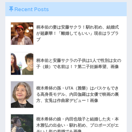
Recent Posts
柄本佑の妻は安藤サクラ！馴れ初め、結婚式
が超豪華！「離婚してもいい」現在はラブラ
ブ
柄本佑と安藤サクラの子供は1人で性別は女の
子（娘）で名前は！？第二子妊娠希望、画像
樹木希林の孫・UTA（雅樂）はバスケもでき
る高身長モデル、内田伽羅は女優で映画の裏
方、玄兎は作曲家デビュー！画像
樹木希林の娘・内田也哉子と結婚した夫・本
木雅弘の出会い・馴れ初め、プロポーズがエ
モい！年の差婚でも画像