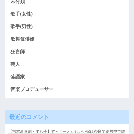
未分類
歌手(女性)
歌手(男性)
歌舞伎俳優
狂言師
芸人
落語家
音楽プロデューサー
最近のコメント
【吉本新喜劇・すち子】すっちーとかわいい嫁は奈良で別居中で離