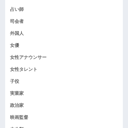
占い師
司会者
外国人
女優
女性アナウンサー
女性タレント
子役
実業家
政治家
映画監督