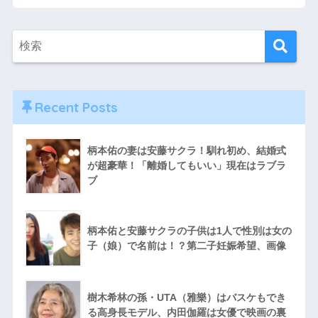
画像
Recent Posts
柄本佑の妻は安藤サクラ！馴れ初め、結婚式
が超豪華！「離婚してもいい」現在はラブラ
ブ
柄本佑と安藤サクラの子供は1人で性別は女の
子（娘）で名前は！？第二子妊娠希望、画像
樹木希林の孫・UTA（雅樂）はバスケもでき
る高身長モデル、内田伽羅は女優で映画の裏