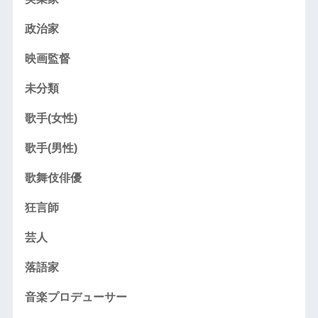
政治家
映画監督
未分類
歌手(女性)
歌手(男性)
歌舞伎俳優
狂言師
芸人
落語家
音楽プロデューサー