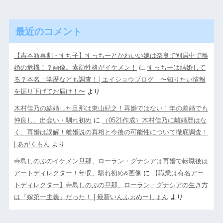
最近のコメント
【吉本新喜劇・すち子】すっちーとかわいい嫁は奈良で別居中で離
婚の危機！？画像。素顔性格がイケメン！
に
すっちーは結婚して
る？本名｜学歴なども調査！│エイショウブログ 〜知りたい情報
を掘り下げてお届け！〜
より
木村佳乃の結婚した旦那は東山紀之！再婚ではない！年の差婚でも
仲良し、出会い・馴れ初め
に
（0521作成）木村佳乃に離婚歴はな
く、再婚は誤解！離婚説の真相と今後の可能性について徹底調査！
| あがくもん
より
寺島しのぶのイケメン旦那、ローラン・グナシアは再婚で転職後は
アートディレクター！年収、馴れ初め&画像
に
【職業は有名アー
トディレクター】寺島しのぶの旦那、ローラン・グナシアの生き方
は『嫁第一主義』だった！ | 最新いんふぉめーしょん
より