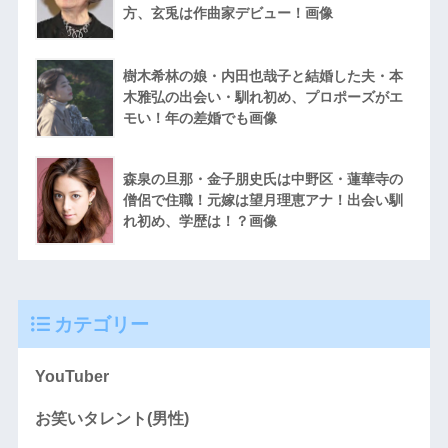
方、玄兎は作曲家デビュー！画像
樹木希林の娘・内田也哉子と結婚した夫・本
木雅弘の出会い・馴れ初め、プロポーズがエ
モい！年の差婚でも画像
森泉の旦那・金子朋史氏は中野区・蓮華寺の
僧侶で住職！元嫁は望月理恵アナ！出会い馴
れ初め、学歴は！？画像
カテゴリー
YouTuber
お笑いタレント(男性)