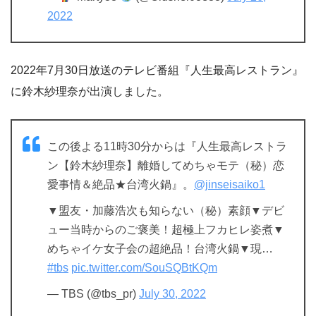
2022
2022年7月30日放送のテレビ番組『人生最高レストラン』
に鈴木紗理奈が出演しました。
この後よる11時30分からは『人生最高レストラ
ン【鈴木紗理奈】離婚してめちゃモテ（秘）恋
愛事情＆絶品★台湾火鍋』。
@jinseisaiko1
▼盟友・加藤浩次も知らない（秘）素顔▼デビ
ュー当時からのご褒美！超極上フカヒレ姿煮▼
めちゃイケ女子会の超絶品！台湾火鍋▼現…
#tbs
pic.twitter.com/SouSQBtKQm
— TBS (@tbs_pr)
July 30, 2022