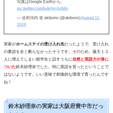
写真はGoogle Earthから。
pic.twitter.com/bxkHycAnMm
— 佐村河内 攻 akibonn (@akibonn)
August 11,
2019
実家が
ホームステイの受け入れ先
だったようで、受け入れ
の要請を全く断らなかったそうです。そのため、最大１２
人に増えてしまい留学生と話すうちに
自然と英語力が身に
ついた
鈴木紗理奈でした。特に英語を習ったということで
はないようです。いい意味で刺激的な環境で育ったんです
ね！
鈴木紗理奈の実家は大阪府豊中市だっ