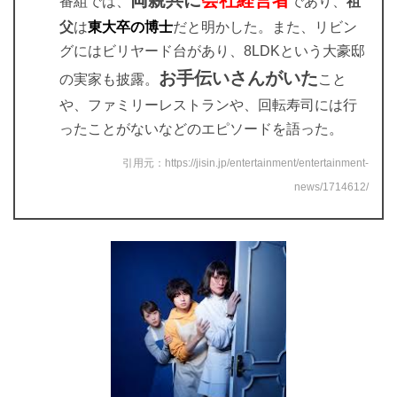
両親共に
会社
経営者
番組では、
であり、
祖
父
は
東大卒の博士
だと明かした。また、リビン
グにはビリヤード台があり、8LDKという大豪邸
お手伝いさんがいた
の実家も披露。
こと
や、ファミリーレストランや、回転寿司には行
ったことがないなどのエピソードを語った。
引用元：https://jisin.jp/entertainment/entertainment-
news/1714612/