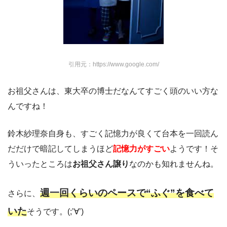
引用元：https://www.google.com/
お祖父さんは、東大卒の博士だなんてすごく頭のいい方な
んですね！
鈴木紗理奈自身も、すごく記憶力が良くて台本を一回読ん
だだけで暗記してしまうほど
記憶力がすごい
ようです！そ
ういったところは
お祖父さん譲り
なのかも知れませんね。
週一回くらいのペースで“ふぐ”を食べて
さらに、
いた
そうです。(;’∀’)