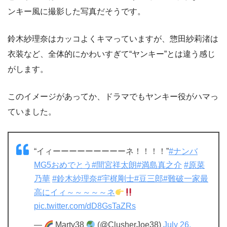
ンキー風に撮影した写真だそうです。
鈴木紗理奈はカッコよくキマっていますが、惣田紗莉渚は
衣装など、全体的にかわいすぎて“ヤンキー”とは違う感じ
がします。
このイメージがあってか、ドラマでもヤンキー役がハマっ
ていました。
“イィーーーーーーーーーネ！！！！”
#ナンバ
MG5おめでとう
#間宮祥太朗
#満島真之介
#原菜
乃華
#鈴木紗理奈
#宇梶剛士
#豆三郎
#難破一家最
高にイィ～～～～～ネ
pic.twitter.com/dD8GsTaZRs
—
Marty38
(@ClusherJoe38)
July 26,