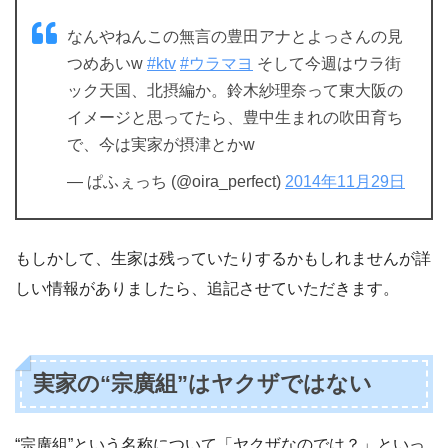
なんやねんこの無言の豊田アナとよっさんの見
つめあいw
#ktv
#ウラマヨ
そして今週はウラ街
ック天国、北摂編か。鈴木紗理奈って東大阪の
イメージと思ってたら、豊中生まれの吹田育ち
で、今は実家が摂津とかw
— ぱふぇっち (@oira_perfect)
2014年11月29日
もしかして、生家は残っていたりするかもしれませんが詳
しい情報がありましたら、追記させていただきます。
実家の“宗廣組”はヤクザではない
“宗廣組”という名称について「ヤクザなのでは？」といっ