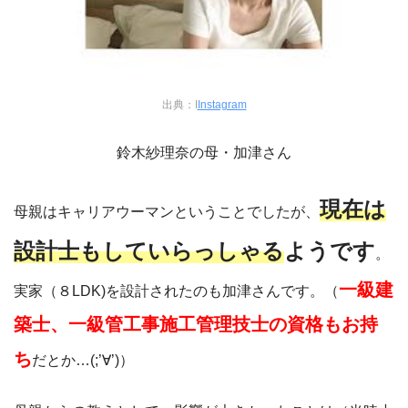
出典：I
Instagram
鈴木紗理奈の母・加津さん
現在は
母親はキャリアウーマンということでしたが、
設計士もしていらっしゃる
ようです
。
一級建
実家（８LDK)を設計されたのも加津さんです。（
築士、一級管工事施工管理技士の資格もお持
ち
だとか…(;’∀’)）