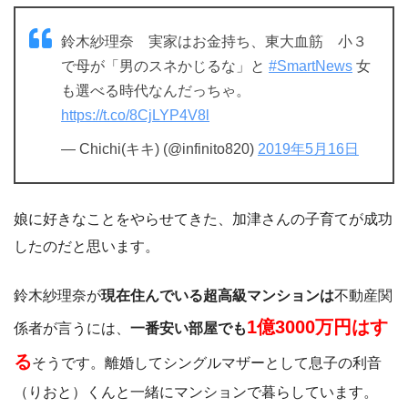
鈴木紗理奈 実家はお金持ち、東大血筋 小３
で母が「男のスネかじるな」と
#SmartNews
女
も選べる時代なんだっちゃ。
https://t.co/8CjLYP4V8l
— Chichi(キキ) (@infinito820)
2019年5月16日
娘に好きなことをやらせてきた、加津さんの子育てが成功
したのだと思います。
鈴木紗理奈が
現在住んでいる超高級マンションは
不動産関
1億3000万円はす
係者が言うには、
一番安い部屋でも
る
そうです。離婚してシングルマザーとして息子の利音
（りおと）くんと一緒にマンションで暮らしています。