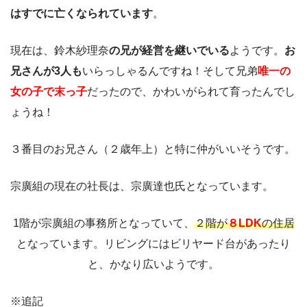
はすでに亡くなられています
。
現在は、鈴木紗理奈
の兄が経営を継いでいる
ようです。
お
兄さんが3人も
いらっしゃるんですね！そして兄弟
唯一の
女の子で末っ子
だったので、かわいがられて育ったんでし
ょうね！
３番目のお兄さん（２歳年上）と特に仲がいいそうです。
宗廣組の現在の社長は、宗廣達也氏となっています。
1階が宗廣組の事務所となっていて、
２階が
８LDK
の住居
となっています。リビングにはビリヤード台があったり
と、かなり広いようです。
※追記