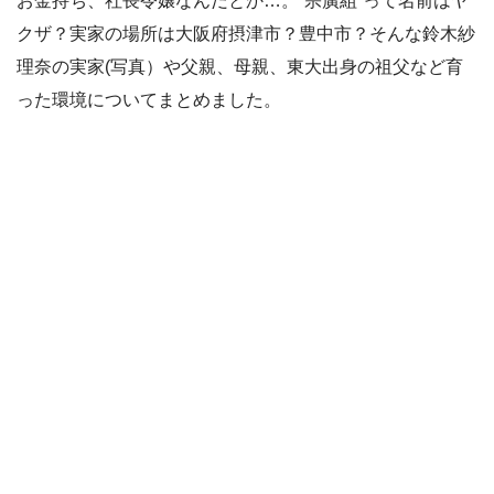
お金持ち、社長令嬢なんだとか…。“宗廣組”って名前はヤ
クザ？実家の場所は大阪府摂津市？豊中市？そんな鈴木紗
理奈の実家(写真）や父親、母親、東大出身の祖父など育
った環境についてまとめました。