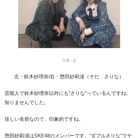
出典：
X
左・鈴木紗理奈/右・惣田紗莉渚（そだ さりな）
芸能人で鈴木紗理奈以外にも“さりな”っているんですね。
知りませんでした。
珍しい名前なので、印象的ですね。
惣田紗莉渚はSKE48のメンバーです。“ダブルさりな”でヤ