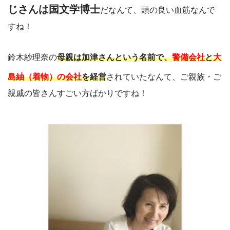
じさんは国文学博士
だなんて、頭の良い血筋なんで
すね！
鈴木紗理奈の
母親は加津さんという名前で、
警備会社
と
大
島紬（着物）の会社
を経営
され
ていたなんて、ご親族・ご
親戚の皆さんすごい方ばかりですね！