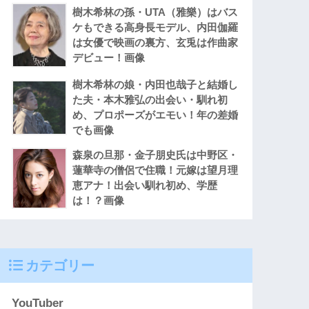
樹木希林の孫・UTA（雅樂）はバス
ケもできる高身長モデル、内田伽羅
は女優で映画の裏方、玄兎は作曲家
デビュー！画像
樹木希林の娘・内田也哉子と結婚し
た夫・本木雅弘の出会い・馴れ初
め、プロポーズがエモい！年の差婚
でも画像
森泉の旦那・金子朋史氏は中野区・
蓮華寺の僧侶で住職！元嫁は望月理
恵アナ！出会い馴れ初め、学歴
は！？画像
カテゴリー
YouTuber