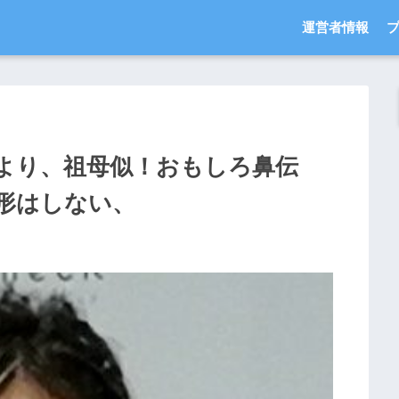
運営者情報
より、祖母似！おもしろ鼻伝
形はしない、