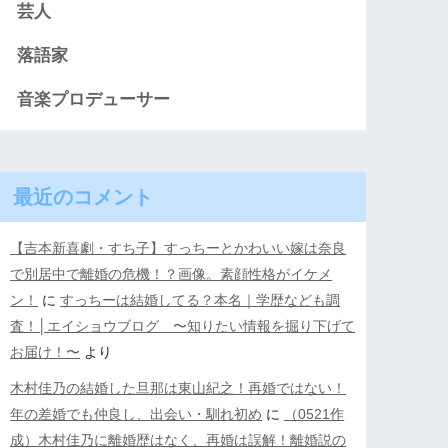
芸人
落語家
音楽プロデューサー
最近のコメント
【吉本新喜劇・すち子】すっちーとかわいい嫁は奈良
で別居中で離婚の危機！？画像。素顔性格がイケメ
ン！
に
すっちーは結婚してる？本名｜学歴なども調
査！│エイショウブログ 〜知りたい情報を掘り下げて
お届け！〜
より
木村佳乃の結婚した旦那は東山紀之！再婚ではない！
年の差婚でも仲良し、出会い・馴れ初め
に
（0521作
成）木村佳乃に離婚歴はなく、再婚は誤解！離婚説の