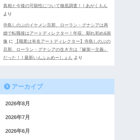
真相と今後の可能性について徹底調査！ | あがくもん
より
寺島しのぶのイケメン旦那、ローラン・グナシアは再
婚で転職後はアートディレクター！年収、馴れ初め&画
像
に
【職業は有名アートディレクター】寺島しのぶの
旦那、ローラン・グナシアの生き方は『嫁第一主義』
だった！ | 最新いんふぉめーしょん
より
アーカイブ
2026年8月
2026年7月
2026年6月