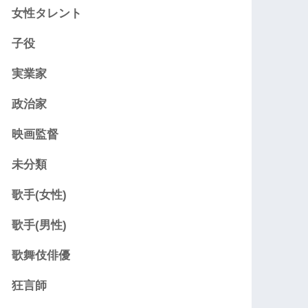
女性タレント
子役
実業家
政治家
映画監督
未分類
歌手(女性)
歌手(男性)
歌舞伎俳優
狂言師