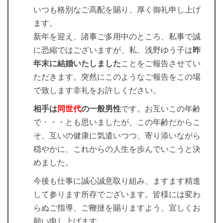
いつも格別なご高配を賜り、厚く御礼申し上げ
ます。
新年を迎え、諸事ご多用中のところ、私事で誠
に恐縮ではございますが、私、浅野ゆう子は
昨
年末に結婚いたしました
ことをご報告させてい
ただきます。突然にこのようなご報告をこの場
で致します非礼をお許しください。
相手は
同世代
の一般男性
です。お互いこの年齢
で・・・とも思いましたが、この年齢だからこ
そ、互いの健康に気遣いつつ、寄り添いながら
穏やかに、これからの人生を歩んでいこうと決
めました。
今後も仕事に誠心誠意取り組み、ますます精進
して参ります所存でございます。皆様には変わ
らぬご指導、ご鞭撻を賜りますよう、宜しくお
願い申し上げます。