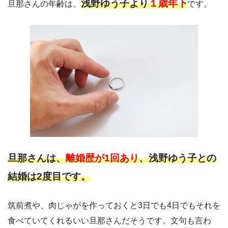
浅野ゆう子より
１歳年下
旦那さんの年齢は、
です。
旦那さんは、
離婚歴が1回あり
、浅野ゆう子との
結婚は2度目です。
筑前煮や、肉じゃがを作っておくと3日でも4日でもそれを
食べていてくれるいい旦那さんだそうです。文句も言わ