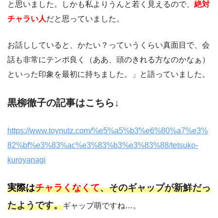
と思いました。しかも私よりうんと若く見えるので、
絶対
チャラい人
だと思っていました。
お話ししていると、かたい？っていうくらい真面目で、会
話も非常にテンポ良く（ああ、頭のきれる方なのかなぁ）
といった印象を最初に持ちました。」と語っていました。
黒柳徹子の記事はこちら↓
https://www.toynutz.com/%e5%a5%b3%e6%80%a7%e3%
82%bf%e3%83%ac%e3%83%b3%e3%83%88/tetsuko-
kuroyanagi
実際は
チャラくなくて
、そのギャップが新鮮だっ
たようです。
ギャップ萌ですね…。