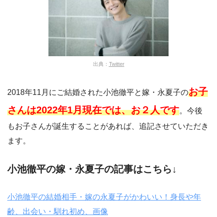
出典：
Twitter
お子
2018年11月にご結婚された小池徹平と嫁・永夏子の
さんは2022年1月現在では、お２人です
。今後
もお子さんが誕生することがあれば、追記させていただき
ます。
小池徹平の嫁・永夏子の記事はこちら↓
小池徹平の結婚相手・嫁の永夏子がかわいい！身長や年
齢、出会い・馴れ初め、画像