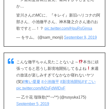
か…
皆川さんのMCに、『キレイ』新旧ハリコナの阿
部さん、小池徹平さん、神木隆之介さん達のお
歌ですと…！？
pic.twitter.com/HpuRsGjnsa
— をサム。 (@sam_monji)
September 9, 2019
こんな徹平ちゃん見たことないよ～
本当に頑
張ってると思うし新境地開拓してるよね
来週
の放送が楽しみすぎてなかなか寝れないヤツ
(笑)
#奪い愛夏
#小池徹平
#新境地開拓
#すごい
pic.twitter.com/M2sFdWIDxF
— 乙十花 瑠珠歌(*^￢^*) (@rusyuka175)
September 5, 2019