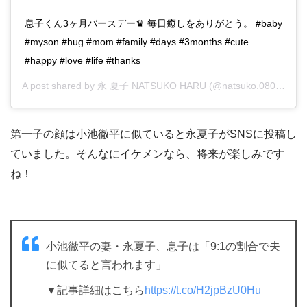
息子くん3ヶ月バースデー♛ 毎日癒しをありがとう。 #baby
#myson #hug #mom #family #days #3months #cute
#happy #love #life #thanks
A post shared by
永 夏子 NATSUKO HARU
(@natsuko.0803) on
D
第一子の顔は小池徹平に似ていると永夏子がSNSに投稿し
ていました。そんなにイケメンなら、将来が楽しみです
ね！
小池徹平の妻・永夏子、息子は「9:1の割合で夫
に似てると言われます」
▼記事詳細はこちら
https://t.co/H2jpBzU0Hu