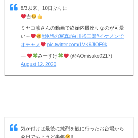
8/3以来、10日ぶりに
吉
ミヤコ蕨さんの動画で終始内股座りなのが可愛
い～
#純烈の写真
#白川裕二郎
#イケメンで
オチャメ
pic.twitter.com/1VK9JlOF9k
—
みーすけ
(@AOmisuke0217)
August 12, 2020
気が付けば最後に純烈を観に行ったお台場から
今日でちょうど半年
‼︎