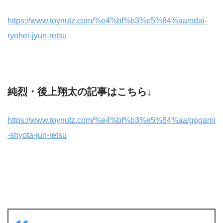
https://www.toynutz.com/%e4%bf%b3%e5%84%aa/odai-
ryohei-jyun-retsu
純烈・後上翔太の記事はこちら↓
https://www.toynutz.com/%e4%bf%b3%e5%84%aa/gogami
-shyota-jun-retsu