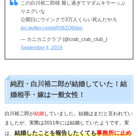
この白川裕二郎様 麗し過ぎてマダムキラーっぷ
りエグいな
公開日にウインクで3万人くらい死んだやろ
pic.twitter.com/qR06ZQ6bbo
— カニカニクラブ (@crab_crab_club_)
September 4, 2019
純烈・白川裕二郎が結婚していた！結
婚相手・嫁は一般女性！
白川裕二郎が
結婚
していました。結婚はまだと言われてい
ましたが、実際は2011年には結婚していたようです。実
結婚したことを報告したくても
事務所に止め
は、