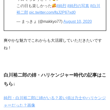
この日も楽しかった
#純烈
#純烈の写真
#白川
裕二郎
pic.twitter.com/fqJ2P67xd0
— まっきょ (@makkyo77)
August 10, 2020
爽やかな魅力でこれからも大活躍していただきたいです
ね！
白川裕二郎の姉・ハリケンジャー時代の記事はこ
ちら↓
純烈・白川裕二郎に姉がいる？若い頃は力士やハリケンジ
ャーだった？画像