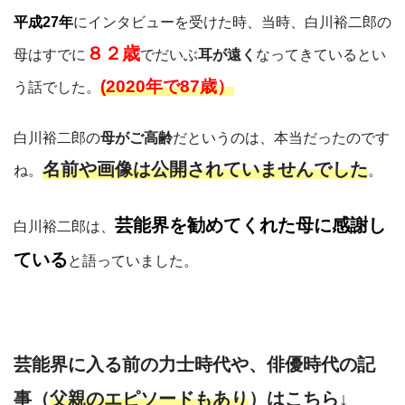
平成27年
にインタビューを受けた時、当時、白川裕二郎の
８２歳
母はすでに
でだいぶ
耳が遠く
なってきているとい
(2020年で87歳）
う話でした。
白川裕二郎の
母がご高齢
だというのは、本当だったのです
名前や画像は公開されていませんでした
ね。
。
芸能界を勧めてくれた母に感謝し
白川裕二郎は、
ている
と語っていました。
芸能界に入る前の力士時代や、俳優時代の記
事（
父親のエピソードもあり
）はこちら↓