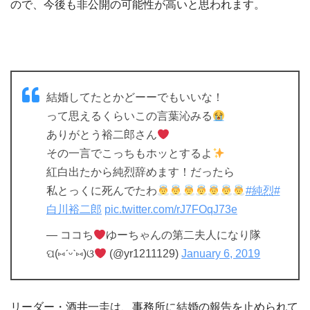
ので
、今後も非公開の可能性が高いと思われます。
結婚してたとかどーーでもいいな！
って思えるくらいこの言葉沁みる
ありがとう裕二郎さん
その一言でこっちもホッとするよ
紅白出たから純烈辞めます！だったら
私とっくに死んでたわ
#純烈
#
白川裕二郎
pic.twitter.com/rJ7FOqJ73e
— ココち
ゆーちゃんの第二夫人になり隊
ପ(⑅ˊᵕˋ⑅)ଓ
(@yr1211129)
January 6, 2019
リーダー・酒井一圭は、事務所に結婚の報告を止められて