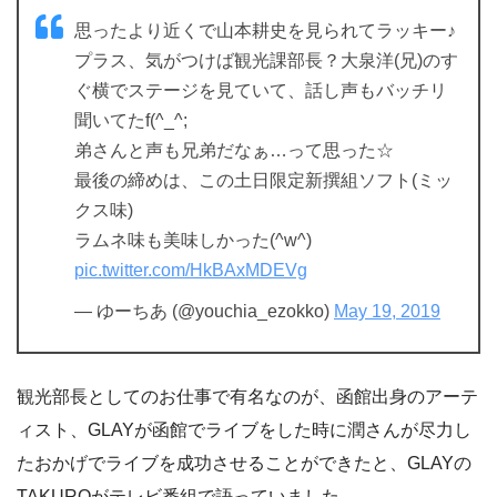
思ったより近くで山本耕史を見られてラッキー♪
プラス、気がつけば観光課部長？大泉洋(兄)のす
ぐ横でステージを見ていて、話し声もバッチリ
聞いてたf(^_^;
弟さんと声も兄弟だなぁ…って思った☆
最後の締めは、この土日限定新撰組ソフト(ミッ
クス味)
ラムネ味も美味しかった(^w^)
pic.twitter.com/HkBAxMDEVg
— ゆーちあ (@youchia_ezokko)
May 19, 2019
観光部長としてのお仕事で有名なのが、函館出身のアーテ
ィスト、GLAYが函館でライブをした時に潤さんが尽力し
たおかげでライブを成功させることができたと、GLAYの
TAKUROがテレビ番組で語っていました。