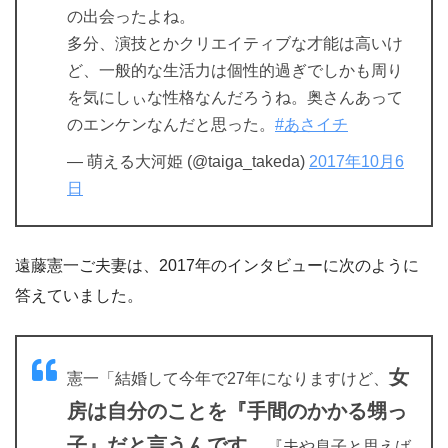
の出会ったよね。
多分、演技とかクリエイティブな才能は高いけ
ど、一般的な生活力は個性的過ぎでしかも周り
を気にしぃな性格なんだろうね。奥さんあって
のエンケンなんだと思った。
#あさイチ
— 萌える大河姫 (@taiga_takeda)
2017年10月6
日
遠藤憲一ご夫妻は、2017年のインタビューに次のように
答えていました。
女
憲一「結婚して今年で27年になりますけど、
房は自分のことを『手間のかかる甥っ
子』だと言うんです。
『夫や息子と思えば