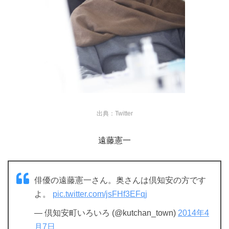
出典：Twitter
遠藤憲一
俳優の遠藤憲一さん。奥さんは倶知安の方です
よ。
pic.twitter.com/jsFHf3EFqj
— 倶知安町いろいろ (@kutchan_town)
2014年4
月7日