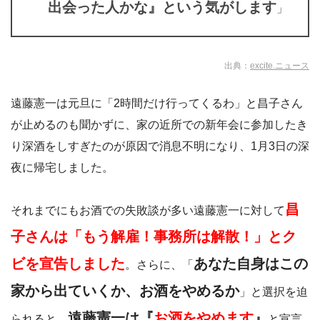
出会った人かな』という気がします
」
出典：
excite.ニュース
遠藤憲一は元旦に「2時間だけ行ってくるわ」と昌子さん
が止めるのも聞かずに、家の近所での新年会に参加したき
り深酒をしすぎたのが原因で消息不明になり、1月3日の深
夜に帰宅しました。
昌
それまでにもお酒での失敗談が多い遠藤憲一に対して
子さんは「もう解雇！事務所は解散！」とク
ビを宣告しました
あなた自身はこの
。さらに、「
家から出ていくか、お酒をやめるか
」と選択を迫
遠藤憲一は『
お酒をやめます
』
られると、
と宣言