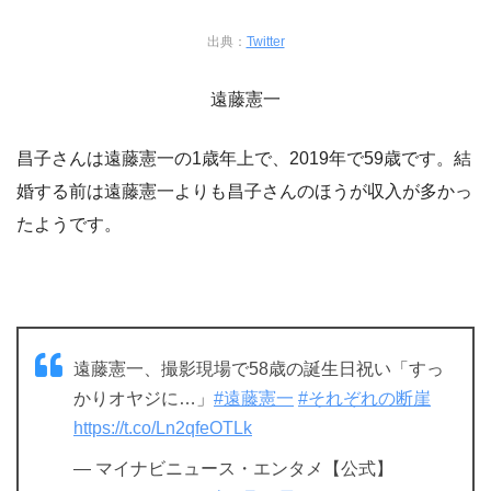
出典：
Twitter
遠藤憲一
昌子さんは遠藤憲一の1歳年上で、2019年で59歳です。結
婚する前は遠藤憲一よりも昌子さんのほうが収入が多かっ
たようです。
遠藤憲一、撮影現場で58歳の誕生日祝い「すっ
かりオヤジに…」
#遠藤憲一
#それぞれの断崖
https://t.co/Ln2qfeOTLk
— マイナビニュース・エンタメ【公式】