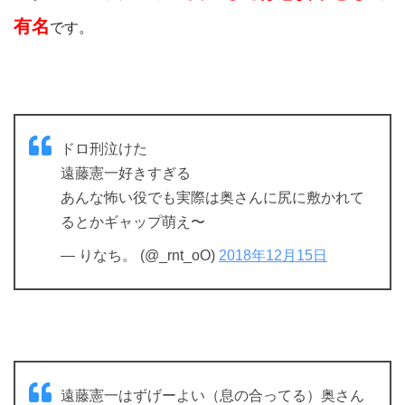
有名
です。
ドロ刑泣けた
遠藤憲一好きすぎる
あんな怖い役でも実際は奥さんに尻に敷かれて
るとかギャップ萌え〜
— りなち。 (@_rnt_oO)
2018年12月15日
遠藤憲一はずげーよい（息の合ってる）奥さん