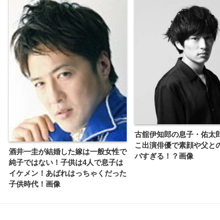
古舘伊知郎の息子・佑太
こ出演俳優で素顔や父と
酒井一圭が結婚した嫁は一般女性で
バすぎる！？画像
純子ではない！子供は4人で息子は
イケメン！あばれはっちゃくだった
子供時代！画像