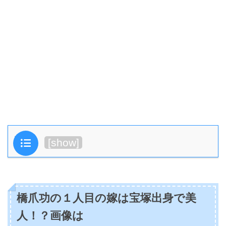
目次
[
show
]
橋爪功の１人目の嫁は宝塚出身で美
人！？画像は