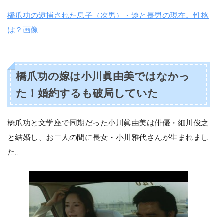
橋爪功の逮捕された息子（次男）・遼と長男の現在。性格
は？画像
橋爪功の嫁は小川眞由美ではなかっ
た！婚約するも破局していた
橋爪功と文学座で同期だった小川眞由美は俳優・細川俊之
と結婚し、お二人の間に長女・小川雅代さんが生まれまし
た。