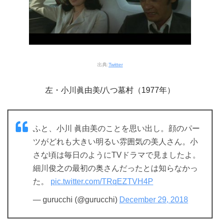
出典:
Twitter
左・小川眞由美/八つ墓村（1977年）
ふと、小川 眞由美のことを思い出し。顔のパー
ツがどれも大きい明るい雰囲気の美人さん。小
さな頃は毎日のようにTVドラマで見ましたよ。
細川俊之の最初の奥さんだったとは知らなかっ
た。
pic.twitter.com/TRqEZTVH4P
— gurucchi (@gurucchi)
December 29, 2018