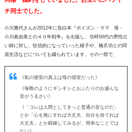
チ同士でした。
小川雅代さんが2012年に告白本『ポイズン・ママ 母・
小川眞由美との４０年戦争』を出版し、当時50代の男性占
い師に対し、狂信的になっていった様子や、橋爪功との同
居生活などについても綴られています。その一部で、
《私の寝室の真上は母の寝室だった》
《毎晩のようにギシギシとおふたりのお盛んな
音がうるさい》
《「コレは人間としてきっと普通の音なのだ」
とか「心を無にすれば大丈夫、自分を捨てれば
大丈夫」とか鍛錬してみるが、簡単なことでは
ない》