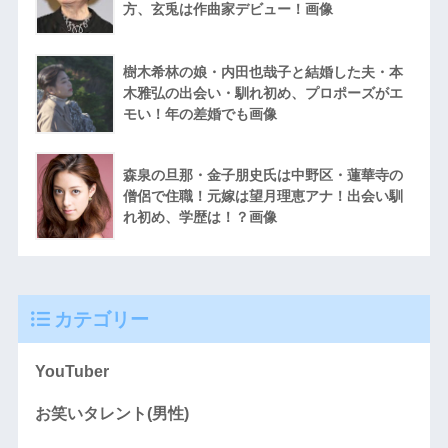
方、玄兎は作曲家デビュー！画像
樹木希林の娘・内田也哉子と結婚した夫・本
木雅弘の出会い・馴れ初め、プロポーズがエ
モい！年の差婚でも画像
森泉の旦那・金子朋史氏は中野区・蓮華寺の
僧侶で住職！元嫁は望月理恵アナ！出会い馴
れ初め、学歴は！？画像
カテゴリー
YouTuber
お笑いタレント(男性)