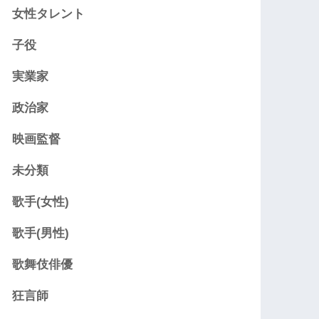
女性タレント
子役
実業家
政治家
映画監督
未分類
歌手(女性)
歌手(男性)
歌舞伎俳優
狂言師