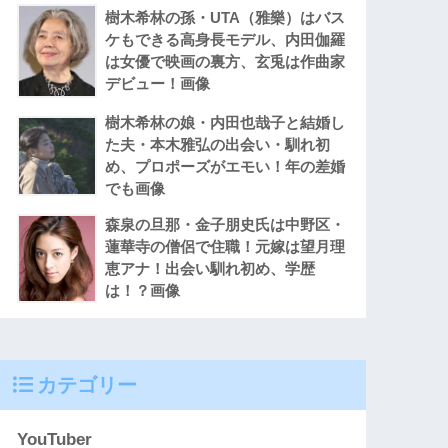
樹木希林の孫・UTA（雅樂）はバス
ケもできる高身長モデル、内田伽羅
は女優で映画の裏方、玄兎は作曲家
デビュー！画像
樹木希林の娘・内田也哉子と結婚し
た夫・本木雅弘の出会い・馴れ初
め、プロポーズがエモい！年の差婚
でも画像
森泉の旦那・金子朋史氏は中野区・
蓮華寺の僧侶で住職！元嫁は望月理
恵アナ！出会い馴れ初め、学歴
は！？画像
カテゴリー
YouTuber