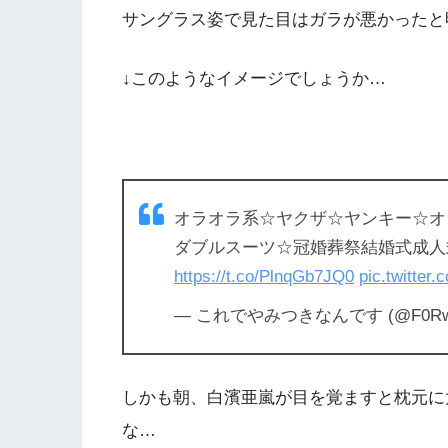
サングラス姿で見た目はガラが悪かったと
↓このようなイメージでしょうか…
オラオラ系☆ヤクザ☆ヤンキー☆オラ
ダブルスーツ☆冠婚葬祭結婚式成人
https://t.co/PlnqGb7JQ0
pic.twitte
— これでやみつきなんです (@F0Rw
しかも朝、白濱亜嵐が目を覚ますと枕元に
な…