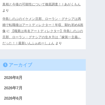
真相と今後の可能性について徹底調査！ | あがくもん
より
寺島しのぶのイケメン旦那、ローラン・グナシアは再
婚で転職後はアートディレクター！年収、馴れ初め&画
像
に
【職業は有名アートディレクター】寺島しのぶの
旦那、ローラン・グナシアの生き方は『嫁第一主義』
だった！ | 最新いんふぉめーしょん
より
アーカイブ
2026年8月
2026年7月
2026年6月