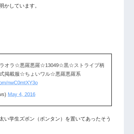
明かしています。
オラ☆悪羅悪羅☆13049☆黒☆ストライプ柄
式掲載服☆ちょいワル☆悪羅悪羅系
r.com/nwC0mtXY3o
s)
May 4, 2016
太い学生ズボン（ボンタン）を置いてあったそう