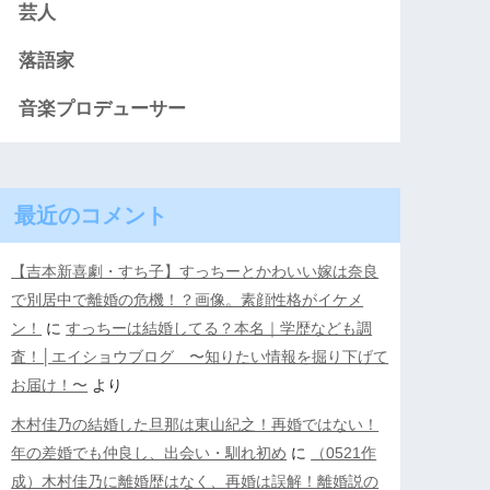
芸人
落語家
音楽プロデューサー
最近のコメント
【吉本新喜劇・すち子】すっちーとかわいい嫁は奈良
で別居中で離婚の危機！？画像。素顔性格がイケメ
ン！
に
すっちーは結婚してる？本名｜学歴なども調
査！│エイショウブログ 〜知りたい情報を掘り下げて
お届け！〜
より
木村佳乃の結婚した旦那は東山紀之！再婚ではない！
年の差婚でも仲良し、出会い・馴れ初め
に
（0521作
成）木村佳乃に離婚歴はなく、再婚は誤解！離婚説の