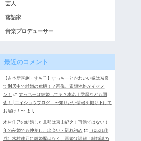
芸人
落語家
音楽プロデューサー
最近のコメント
【吉本新喜劇・すち子】すっちーとかわいい嫁は奈良
で別居中で離婚の危機！？画像。素顔性格がイケメ
ン！
に
すっちーは結婚してる？本名｜学歴なども調
査！│エイショウブログ 〜知りたい情報を掘り下げて
お届け！〜
より
木村佳乃の結婚した旦那は東山紀之！再婚ではない！
年の差婚でも仲良し、出会い・馴れ初め
に
（0521作
成）木村佳乃に離婚歴はなく、再婚は誤解！離婚説の