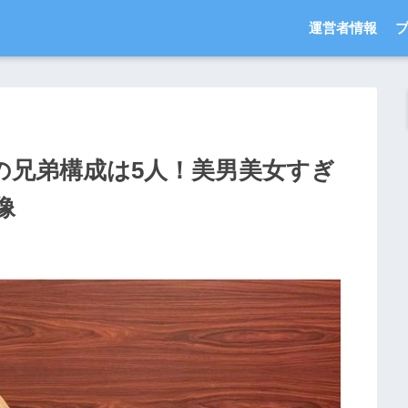
運営者情報
ぇるの兄弟構成は5人！美男美女すぎ
像