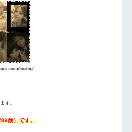
g.livedoor.jp/jyoujihiga/
います。
で39歳）です。