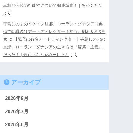
真相と今後の可能性について徹底調査！ | あがくもん
より
寺島しのぶのイケメン旦那、ローラン・グナシアは再
婚で転職後はアートディレクター！年収、馴れ初め&画
像
に
【職業は有名アートディレクター】寺島しのぶの
旦那、ローラン・グナシアの生き方は『嫁第一主義』
だった！ | 最新いんふぉめーしょん
より
アーカイブ
2026年8月
2026年7月
2026年6月