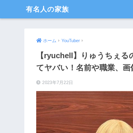
有名人の家族
ホーム
YouTuber
【ryuchell】りゅうち
てヤバい！名前や職業、画
2023年7月22日