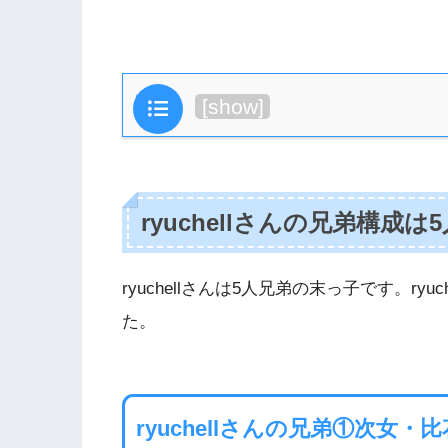
目次
[
show
]
ryuchellさんの兄弟構成は
ryuchellさんは5人兄弟の末っ子です。r
た。
ryuchellさんの兄弟①次