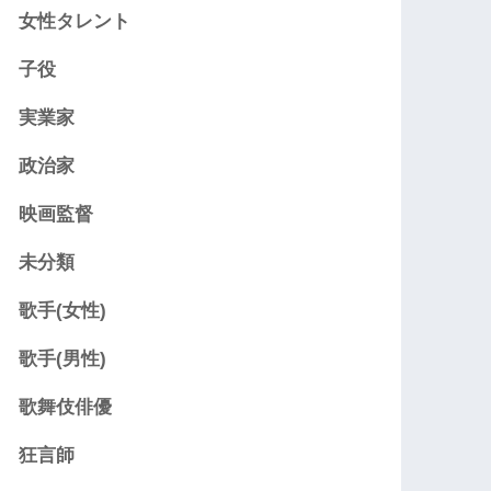
女性タレント
子役
実業家
政治家
映画監督
未分類
歌手(女性)
歌手(男性)
歌舞伎俳優
狂言師