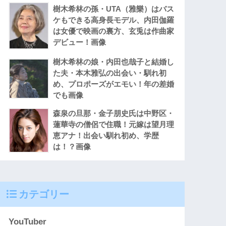
樹木希林の孫・UTA（雅樂）はバス
ケもできる高身長モデル、内田伽羅
は女優で映画の裏方、玄兎は作曲家
デビュー！画像
樹木希林の娘・内田也哉子と結婚し
た夫・本木雅弘の出会い・馴れ初
め、プロポーズがエモい！年の差婚
でも画像
森泉の旦那・金子朋史氏は中野区・
蓮華寺の僧侶で住職！元嫁は望月理
恵アナ！出会い馴れ初め、学歴
は！？画像
カテゴリー
YouTuber