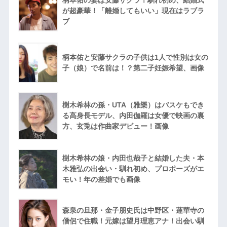
柄本佑の妻は安藤サクラ！馴れ初め、結婚式
が超豪華！「離婚してもいい」現在はラブラ
ブ
柄本佑と安藤サクラの子供は1人で性別は女の
子（娘）で名前は！？第二子妊娠希望、画像
樹木希林の孫・UTA（雅樂）はバスケもでき
る高身長モデル、内田伽羅は女優で映画の裏
方、玄兎は作曲家デビュー！画像
樹木希林の娘・内田也哉子と結婚した夫・本
木雅弘の出会い・馴れ初め、プロポーズがエ
モい！年の差婚でも画像
森泉の旦那・金子朋史氏は中野区・蓮華寺の
僧侶で住職！元嫁は望月理恵アナ！出会い馴