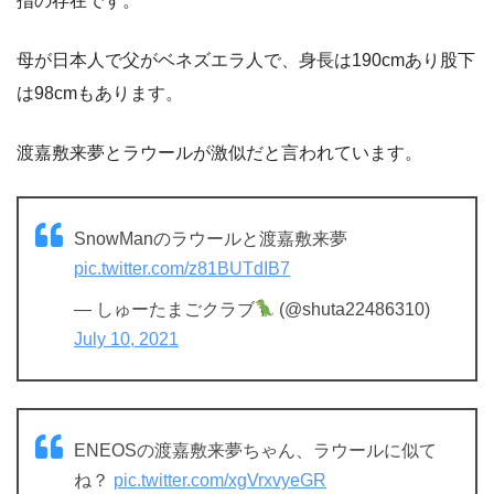
指の存在です。
母が日本人で父がベネズエラ人で、身長は190cmあり股下
は98cmもあります。
渡嘉敷来夢とラウールが激似だと言われています。
SnowManのラウールと渡嘉敷来夢
pic.twitter.com/z81BUTdIB7
— しゅーたまごクラブ
(@shuta22486310)
July 10, 2021
ENEOSの渡嘉敷来夢ちゃん、ラウールに似て
ね？
pic.twitter.com/xgVrxvyeGR