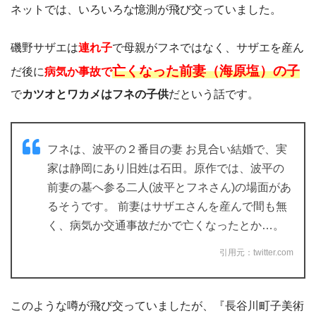
ネットでは、いろいろな憶測が飛び交っていました。
磯野サザエは
連れ子
で母親がフネではなく、サザエを産ん
亡くなった前妻（海原塩）の子
だ後に
病気か事故で
で
カツオとワカメはフネの子供
だという話です。
フネは、波平の２番目の妻 お見合い結婚で、実
家は静岡にあり旧姓は石田。原作では、波平の
前妻の墓へ参る二人(波平とフネさん)の場面があ
るそうです。 前妻はサザエさんを産んで間も無
く、病気か交通事故だかで亡くなったとか…。