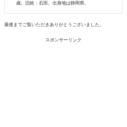
サザエさんの母・磯野フネは再婚でも後妻でもな
かった。後妻という噂はただの噂だった。年齢差
も話題になった。
磯野フネの初代声優・麻生美代子さんが2018年に
死去された。2015年からは寺内よりえさんが担当
している。
磯野フネの年齢は、アニメでは52歳、原作では48
歳。旧姓：石田。出身地は静岡県。
最後までご覧いただきありがとうございました。
スポンサーリンク