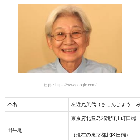
なったのは、麻生美代子さんの
年齢を考慮して
のことでし
た。その3年後にお亡くなりになられました。長い間、
『国民の母』をありがとうございました。ご冥福をお祈り
いたします。
磯野フネの初代声優、故・麻生美代子のプロ
フィール