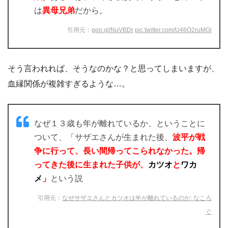
サザエさんとカツオ君の
年齢差が13歳（原作16
歳）
あるのは、フネが後妻で、
サザエとカツオ
は
異母兄弟
だから。
引用元：
goo.gl/NuVBDr
pic.twitter.com/U46O2ruMGl
そう言われれば、そうなのかな？と思ってしまいますが、
血縁関係が複雑すぎるような…。