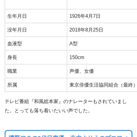
出典：https://www.google.com/
本名
左近允美代（さこんじょう 
東京府北豊島郡滝野川町田端
出生地
（現在の東京都北区田端）
生年月日
1926年4月7日
没年月日
2018年8月25日
血液型
A型
身長
150cm