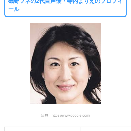
職業
声優、女優
所属
東京俳優生活協同組合（最終
テレビ番組『和風総本家』のナレーターもされていまし
た。とっても落ち着いたいい声でした。
磯野フネの2代目声優・寺内よりえのプロフィ
ール