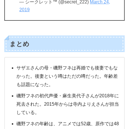
①磯野フネ（52歳）
②坂本冬美（今年52歳）
③南野陽子（今年52歳）
④叶美香（今年52歳）
pic.twitter.com/mtsNzM29i7
— シークレット™ (@secret_222)
March 24,
2019
まとめ