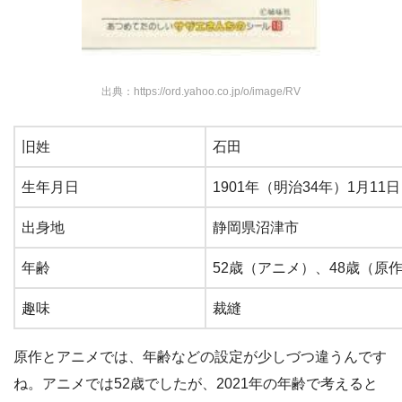
出典：https://ord.yahoo.co.jp/o/image/RV
旧姓
石田