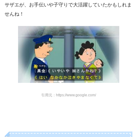
に、この年齢で子どもを生む人が増えている
今、フネさんにアドバイスを聞いてみたいです
ね。
引用元：https://news.mynavi.jp/
当時は、現在のような医療設備が整ってない時代で、産婆
さんが取り上げたであろうことや、カツオの面倒を見なが
ら、ワカメの世話…大変だったとはおもいますが、10代の
サザエが、お手伝いや子守りで大活躍していたかもしれま
せんね！