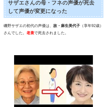
引用元：https://www.google.com/
サザエさんの母・フネの声優が死去
して声優が変更になった
磯野サザエの初代の声優は、
故・麻生美代子
（享年92歳）
さんでした。
老衰
で死去されました。