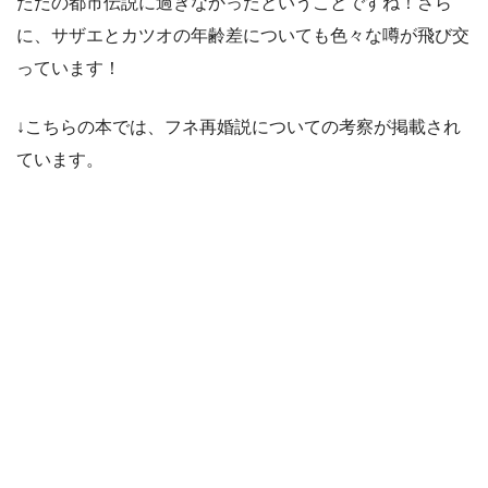
（注：「波平の前妻の墓参り」のシーンがある
との噂が長年まことしやかに語られてきたが、
今回の取材で
そのシーンの存在自体が真っ向か
ら否定された
ことになる。）
引用元：
http://www.sponichi.co.jp/entertainment/news/2016/04/22/kiji/K2
0160422012449510.html
ただの都市伝説に過ぎなかったということですね！さら
に、サザエとカツオの年齢差についても色々な噂が飛び交
っています！
↓こちらの本では、フネ再婚説についての考察が掲載され
ています。