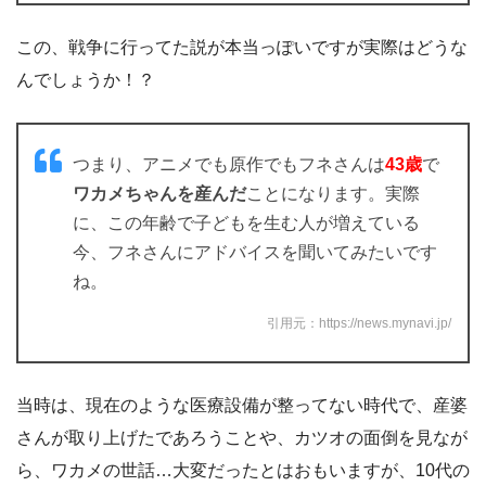
なぜ１３歳も年が離れているか、ということに
ついて、「サザエさんが生まれた後、
波平が戦
争に行って、長い間帰ってこられなかった。帰
ってきた後に生まれた子供が、
カツオ
と
ワカ
メ
」
という説
引用元：
なぜサザエさんとカツオは年が離れているのか: なころ
ぐ
この、戦争に行ってた説が本当っぽいですが実際はどうな
んでしょうか！？
つまり、アニメでも原作でもフネさんは
43歳
で
ワカメちゃんを産んだ
ことになります。実際