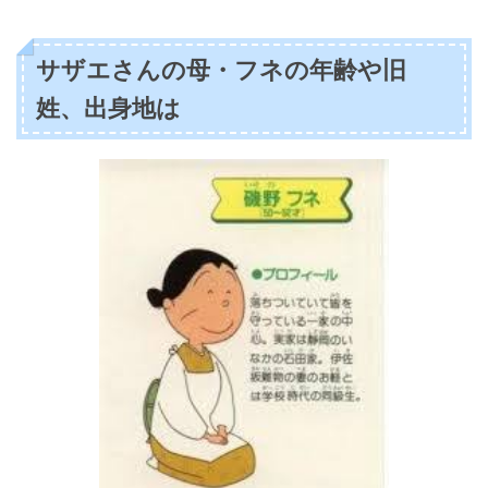
学歴
玉川大学文学部芸術学
所属
劇団昴
磯野フネの声優は、2015年10月4日放送回より担当してい
ます。
サザエさんの母・フネの年齢や旧
姓、出身地は