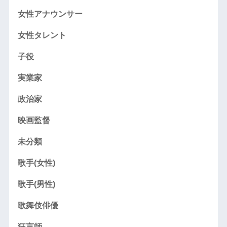
女性アナウンサー
女性タレント
子役
実業家
政治家
映画監督
未分類
歌手(女性)
歌手(男性)
歌舞伎俳優
狂言師