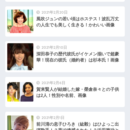
2021年2月20日
風吹ジュンの若い頃はホステス！波乱万丈
の人生でも美しく生きる！かわいい画像
2021年2月10日
深田恭子の歴代彼氏がイケメン揃いで超豪
華！現在の彼氏（婚約者）は杉本氏！画像
2021年2月6日
賀来賢人が結婚した嫁・榮倉奈々との子供
は2人！性別や名前、画像
2021年2月1日
前川清の息子ひろき（紘毅）はひよっこ出