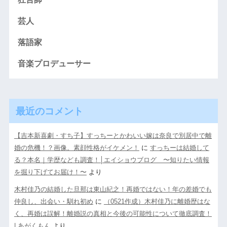
芸人
落語家
音楽プロデューサー
最近のコメント
【吉本新喜劇・すち子】すっちーとかわいい嫁は奈良で別居中で離
婚の危機！？画像。素顔性格がイケメン！
に
すっちーは結婚して
る？本名｜学歴なども調査！│エイショウブログ 〜知りたい情報
を掘り下げてお届け！〜
より
木村佳乃の結婚した旦那は東山紀之！再婚ではない！年の差婚でも
仲良し、出会い・馴れ初め
に
（0521作成）木村佳乃に離婚歴はな
く、再婚は誤解！離婚説の真相と今後の可能性について徹底調査！
| あがくもん
より