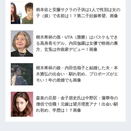
柄本佑と安藤サクラの子供は1人で性別は女の
子（娘）で名前は！？第二子妊娠希望、画像
樹木希林の孫・UTA（雅樂）はバスケもでき
る高身長モデル、内田伽羅は女優で映画の裏
方、玄兎は作曲家デビュー！画像
樹木希林の娘・内田也哉子と結婚した夫・本
木雅弘の出会い・馴れ初め、プロポーズがエ
モい！年の差婚でも画像
森泉の旦那・金子朋史氏は中野区・蓮華寺の
僧侶で住職！元嫁は望月理恵アナ！出会い馴
れ初め、学歴は！？画像