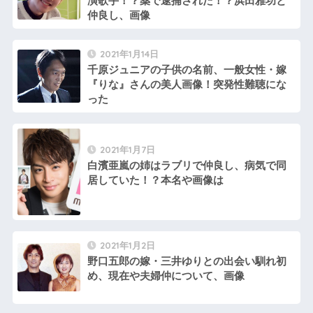
演歌手！？薬で逮捕された！？浜田雅功と
仲良し、画像
2021年1月14日
千原ジュニアの子供の名前、一般女性・嫁
『りな』さんの美人画像！突発性難聴にな
った
2021年1月7日
白濱亜嵐の姉はラブリで仲良し、病気で同
居していた！？本名や画像は
2021年1月2日
野口五郎の嫁・三井ゆりとの出会い馴れ初
め、現在や夫婦仲について、画像