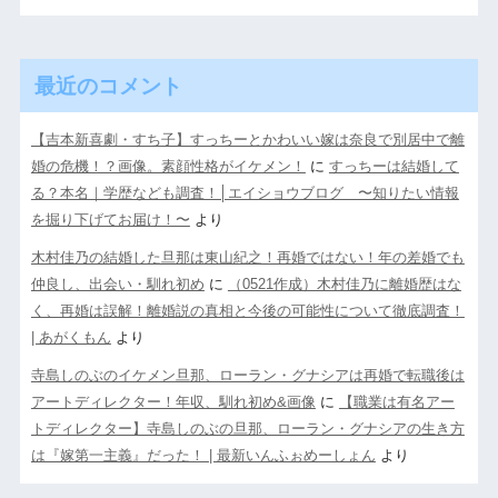
最近のコメント
【吉本新喜劇・すち子】すっちーとかわいい嫁は奈良で別居中で離
婚の危機！？画像。素顔性格がイケメン！
に
すっちーは結婚して
る？本名｜学歴なども調査！│エイショウブログ 〜知りたい情報
を掘り下げてお届け！〜
より
木村佳乃の結婚した旦那は東山紀之！再婚ではない！年の差婚でも
仲良し、出会い・馴れ初め
に
（0521作成）木村佳乃に離婚歴はな
く、再婚は誤解！離婚説の真相と今後の可能性について徹底調査！
| あがくもん
より
寺島しのぶのイケメン旦那、ローラン・グナシアは再婚で転職後は
アートディレクター！年収、馴れ初め&画像
に
【職業は有名アー
トディレクター】寺島しのぶの旦那、ローラン・グナシアの生き方
は『嫁第一主義』だった！ | 最新いんふぉめーしょん
より