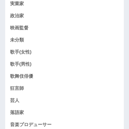
実業家
政治家
映画監督
未分類
歌手(女性)
歌手(男性)
歌舞伎俳優
狂言師
芸人
落語家
音楽プロデューサー