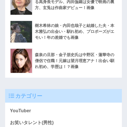
る高身長モデル、内田伽羅は女優で映画の裏
方、玄兎は作曲家デビュー！画像
樹木希林の娘・内田也哉子と結婚した夫・本
木雅弘の出会い・馴れ初め、プロポーズがエ
モい！年の差婚でも画像
森泉の旦那・金子朋史氏は中野区・蓮華寺の
僧侶で住職！元嫁は望月理恵アナ！出会い馴
れ初め、学歴は！？画像
カテゴリー
YouTuber
お笑いタレント(男性)