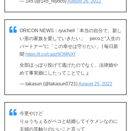
— 145 (@145_hiyoco)
August 26, 2022
ORICON NEWS：ryuchell「本当の自分で、新し
い形の家族を愛していきたい」 pecoと“人生の
パートナー”に「この幸せは守りたい」 | 毎日新
聞
https://t.co/capz9OMNXf
全部ほっぽり投げて逃げたのでなく、法律婚や
めて事実婚にしたってことでしょ
— takasun (@takasun0721)
August 25, 2022
今更やけど
りゅうちぇるがペコと結婚してイケメンなのに
主婦の耳触りのいいこと言って