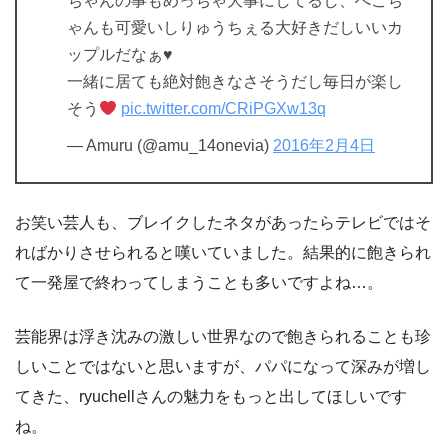
ちゃんの事もめっちゃ大事にしてるし、ぺこち
ゃんも可愛いしりゅうちぇる大好きだしいいカ
ップルだなぁ♥
一緒に居ても絶対飽きなさそうだし毎日が楽し
そう
pic.twitter.com/CRiPGXw13q
— Amuru (@amu_14onevia)
2016年2月4日
お笑い芸人も、ブレイクしたネタがあったらテレビではそ
ればかりさせられると嘆いていました。結果的に飽きられ
て一発屋で終わってしまうことも多いですよね…。
芸能界は浮き沈みの激しい世界なので飽きられることも珍
しいことではないと思いますが、パパになって深みが増し
てきた、ryuchellさんの魅力をもっと出してほしいです
ね。