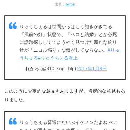
出典：
Twitter
りゅうちぇるは世間からはもう飽きがきてる
『風前の灯』状態で、「ペコと結婚」とか必死
に話題探ししててようやく見つけた新たな釣り
針が「ニコル煽り」な気がしてならない。
#りゅ
うちぇる
#りゅうちぇる炎上
— れがろ (@810_snpi_btp)
2017年1月8日
このように否定的な意見もありますが、肯定的な意見もあ
りました。
りゅうちぇる普通にだいぶイケメンだよね ぺこ