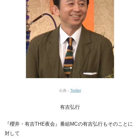
出典：
Twitter
有吉弘行
『櫻井・有吉THE夜会』番組MCの有吉弘行もそのことに
対して