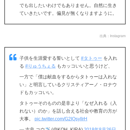
でも出したいわけでもありません。自然に生き
ていきたいです。偏見が無くなりますように。
出典：Instagram
子供を生涯愛する誓いとして
#タトゥー
を入れ
る
#りゅうちぇる
もカッコいいと思うけど、
一方で「僕は献血をするからタトゥーは入れな
い」と明言しているクリスティアーノ・ロナウ
ドもカッコいい。
タトゥーそのものの是非より「なぜ入れる（入
れない）のか」を話し合える社会や教育の方が
大事。
pic.twitter.com/G2IQsyIIrH
— 吉良 コウ
(@KOH_KIRA)
2018年8月26日