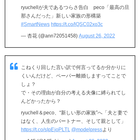
ryuchellが夫であるつらさ告白 peco「最高の旦
那さんだった」新しい家族の形構築
#SmartNews
https://t.co/lQSC02xo3c
— 杏花 (@ann72051458)
August 26, 2022
こねくり回した言い訳で何言ってるか分かりに
くいんだけど、ペーパー離婚しますってことで
しょ？
で・その理由が自分の考える夫像に縛られてし
んどかったから？
ryuchell＆peco、“新しい形の家族”へ「夫と妻で
はなく、人生のパートナー、そして親として」
https://t.co/sIpEjoPLTL
@modelpress
より