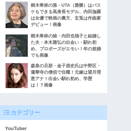
樹木希林の孫・UTA（雅樂）はバス
ケもできる高身長モデル、内田伽羅
は女優で映画の裏方、玄兎は作曲家
デビュー！画像
樹木希林の娘・内田也哉子と結婚し
た夫・本木雅弘の出会い・馴れ初
め、プロポーズがエモい！年の差婚
でも画像
森泉の旦那・金子朋史氏は中野区・
蓮華寺の僧侶で住職！元嫁は望月理
恵アナ！出会い馴れ初め、学歴
は！？画像
カテゴリー
YouTuber