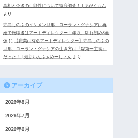
真相と今後の可能性について徹底調査！ | あがくもん
より
寺島しのぶのイケメン旦那、ローラン・グナシアは再
婚で転職後はアートディレクター！年収、馴れ初め&画
像
に
【職業は有名アートディレクター】寺島しのぶの
旦那、ローラン・グナシアの生き方は『嫁第一主義』
だった！ | 最新いんふぉめーしょん
より
アーカイブ
2026年8月
2026年7月
2026年6月