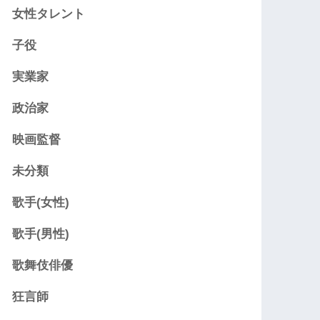
女性タレント
子役
実業家
政治家
映画監督
未分類
歌手(女性)
歌手(男性)
歌舞伎俳優
狂言師