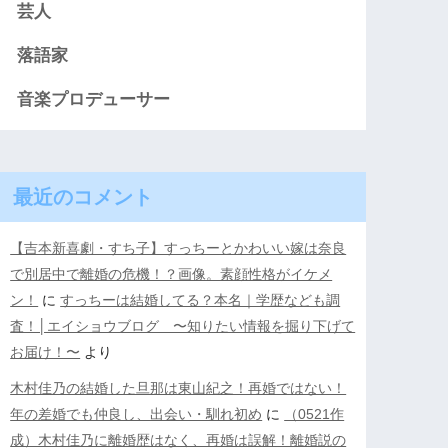
芸人
落語家
音楽プロデューサー
最近のコメント
【吉本新喜劇・すち子】すっちーとかわいい嫁は奈良
で別居中で離婚の危機！？画像。素顔性格がイケメ
ン！
に
すっちーは結婚してる？本名｜学歴なども調
査！│エイショウブログ 〜知りたい情報を掘り下げて
お届け！〜
より
木村佳乃の結婚した旦那は東山紀之！再婚ではない！
年の差婚でも仲良し、出会い・馴れ初め
に
（0521作
成）木村佳乃に離婚歴はなく、再婚は誤解！離婚説の