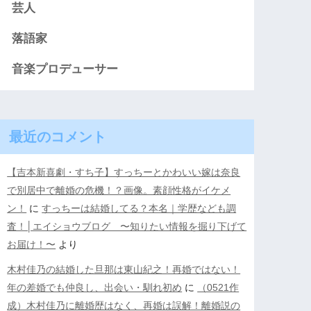
芸人
落語家
音楽プロデューサー
最近のコメント
【吉本新喜劇・すち子】すっちーとかわいい嫁は奈良
で別居中で離婚の危機！？画像。素顔性格がイケメ
ン！
に
すっちーは結婚してる？本名｜学歴なども調
査！│エイショウブログ 〜知りたい情報を掘り下げて
お届け！〜
より
木村佳乃の結婚した旦那は東山紀之！再婚ではない！
年の差婚でも仲良し、出会い・馴れ初め
に
（0521作
成）木村佳乃に離婚歴はなく、再婚は誤解！離婚説の