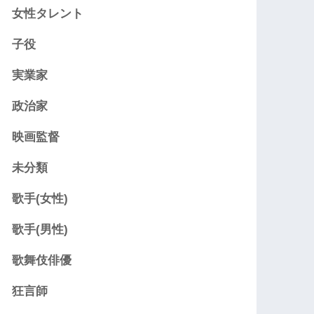
女性タレント
子役
実業家
政治家
映画監督
未分類
歌手(女性)
歌手(男性)
歌舞伎俳優
狂言師