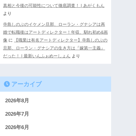
真相と今後の可能性について徹底調査！ | あがくもん
より
寺島しのぶのイケメン旦那、ローラン・グナシアは再
婚で転職後はアートディレクター！年収、馴れ初め&画
像
に
【職業は有名アートディレクター】寺島しのぶの
旦那、ローラン・グナシアの生き方は『嫁第一主義』
だった！ | 最新いんふぉめーしょん
より
アーカイブ
2026年8月
2026年7月
2026年6月