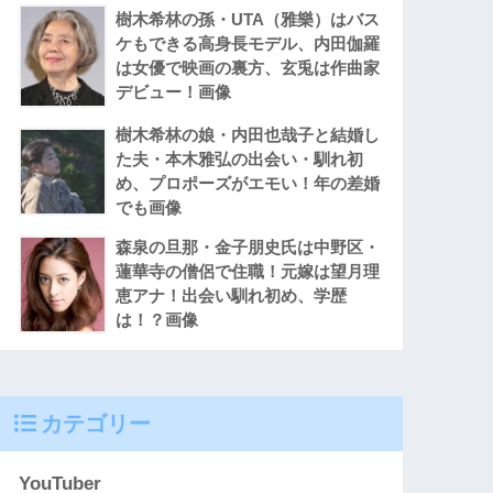
樹木希林の孫・UTA（雅樂）はバス
ケもできる高身長モデル、内田伽羅
は女優で映画の裏方、玄兎は作曲家
デビュー！画像
樹木希林の娘・内田也哉子と結婚し
た夫・本木雅弘の出会い・馴れ初
め、プロポーズがエモい！年の差婚
でも画像
森泉の旦那・金子朋史氏は中野区・
蓮華寺の僧侶で住職！元嫁は望月理
恵アナ！出会い馴れ初め、学歴
は！？画像
カテゴリー
YouTuber