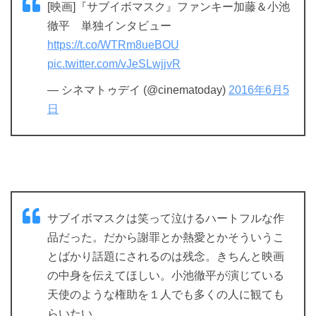
[映画]『サブイボマスク』ファンキー加藤＆小池
徹平 単独インタビュー
https://t.co/WTRm8ueBOU
pic.twitter.com/vJeSLwjjvR
— シネマトゥデイ (@cinematoday)
2016年6月5
日
サブイボマスクは笑って泣けるハートフルな作
品だった。だから謝罪とか熱愛とかそういうこ
とばかり話題にされるのは残念。きちんと映画
の中身を伝えてほしい。小池徹平が演じている
天使のような権助を１人でも多くの人に観ても
らいたい。