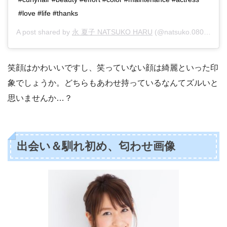
#love #life #thanks
A post shared by
永 夏子 NATSUKO HARU
(@natsuko.0803) on
O
笑顔はかわいいですし、笑っていない顔は綺麗といった印
象でしょうか。どちらもあわせ持っているなんてズルいと
思いませんか…？
出会い＆馴れ初め、匂わせ画像