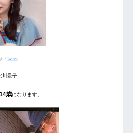
出典：
Twitter
北川景子
14歳
になります。