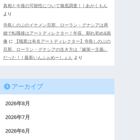
真相と今後の可能性について徹底調査！ | あがくもん
より
寺島しのぶのイケメン旦那、ローラン・グナシアは再
婚で転職後はアートディレクター！年収、馴れ初め&画
像
に
【職業は有名アートディレクター】寺島しのぶの
旦那、ローラン・グナシアの生き方は『嫁第一主義』
だった！ | 最新いんふぉめーしょん
より
アーカイブ
2026年8月
2026年7月
2026年6月