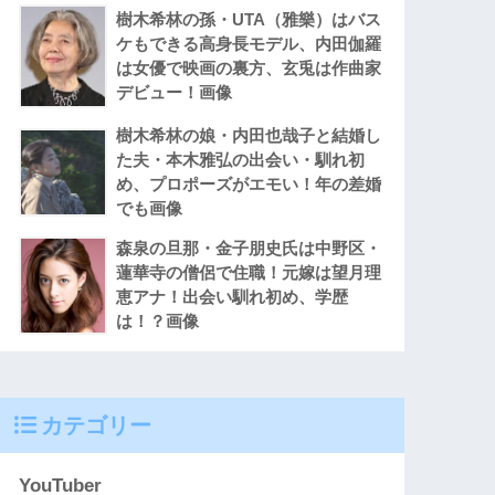
樹木希林の孫・UTA（雅樂）はバス
ケもできる高身長モデル、内田伽羅
は女優で映画の裏方、玄兎は作曲家
デビュー！画像
樹木希林の娘・内田也哉子と結婚し
た夫・本木雅弘の出会い・馴れ初
め、プロポーズがエモい！年の差婚
でも画像
森泉の旦那・金子朋史氏は中野区・
蓮華寺の僧侶で住職！元嫁は望月理
恵アナ！出会い馴れ初め、学歴
は！？画像
カテゴリー
YouTuber