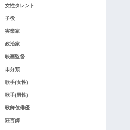
女性タレント
子役
実業家
政治家
映画監督
未分類
歌手(女性)
歌手(男性)
歌舞伎俳優
狂言師