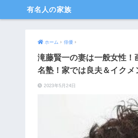
有名人の家族
ホーム
俳優
滝藤賢一の妻は一般女性！
名塾！家では良夫＆イクメ
2023年5月24日