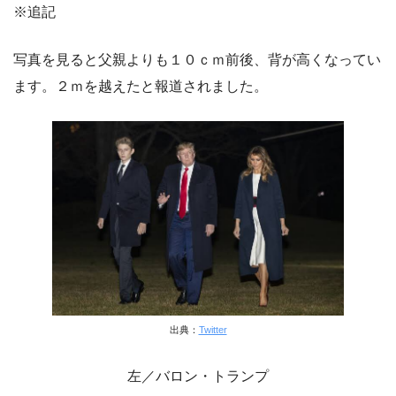
※追記
写真を見ると父親よりも１０ｃｍ前後、背が高くなってい
ます。２ｍを越えたと報道されました。
出典：
Twitter
左／バロン・トランプ