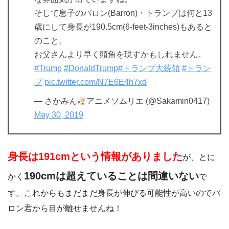
そして息子のバロン(Barron)・トランプは何と13
歳にして身長が190.5cm(6-feet-3inches)もあると
のこと。
お父さんより早く頭角を現すかもしれません。
#Trump
#DonaldTrump
#トランプ大統領
#トラン
プ
pic.twitter.com/N7E6E4h7xd
— さかみん
アニメソムリエ (@Sakamin0417)
May 30, 2019
身長は191cmという情報がありました
が、とに
190cmは超えていることは間違いない
かく
で
す。これからもまだまだ身長が伸びる可能性が高いのでバ
ロン君から目が離せませんね！