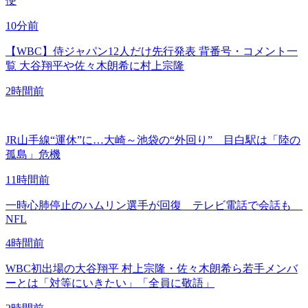
便
10分前
【WBC】侍ジャパン12人だけ先行発表 背番号・コメント一
覧 大谷翔平や佐々木朗希に村上宗隆
2時間前
JR山手線“運休”に…大崎～池袋の“外回り” 目白駅は「陸の
孤島」危機
11時間前
一時心肺停止のハムリン選手が回復 テレビ電話で会話も
NFL
4時間前
WBC初出場の大谷翔平 村上宗隆・佐々木朗希ら若手メンバ
ーとは「対等にいきたい」「全員に敬語」