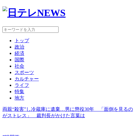
トップ
政治
経済
国際
社会
スポーツ
カルチャー
ライフ
特集
地方
両親“殺害”し冷蔵庫に遺棄…男に懲役30年 「面倒を見るの
がストレス」 裁判長がかけた言葉は