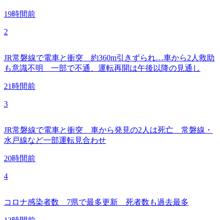
19時間前
2
JR常磐線で電車と衝突 約360m引きずられ…車から2人救助
も意識不明 一部で不通、運転再開は午後以降の見通し
21時間前
3
JR常磐線で電車と衝突 車から発見の2人は死亡 常磐線・
水戸線など一部運転見合わせ
20時間前
4
コロナ感染者数 7県で最多更新 死者数も過去最多