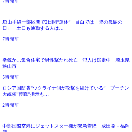
7時間前
JR山手線一部区間で2日間“運休” 目白では「陸の孤島の
日」 土日も通勤する人は…
7時間前
拳銃か…集合住宅で男性撃たれ死亡 犯人は逃走中 埼玉県
狭山市
5時間前
ロシア国防省“ウクライナ側が攻撃を続けている” プーチン
大統領“停戦”指示も…
2時間前
中部国際空港にジェットスター機が緊急着陸 成田発－福岡