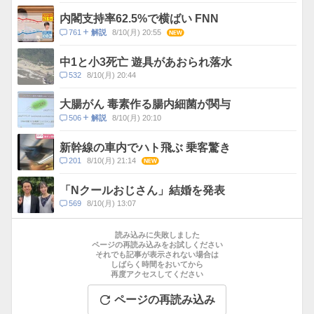
メ
ス
ン
内閣支持率62.5%で横ばい FNN
ト
コ
761
8/10(月) 20:55
NEW
解説
数
メ
ン
中1と小3死亡 遊具があおられ落水
ト
コ
532
8/10(月) 20:44
数
メ
ン
大腸がん 毒素作る腸内細菌が関与
ト
コ
506
8/10(月) 20:10
解説
数
メ
ン
新幹線の車内でハト飛ぶ 乗客驚き
ト
コ
201
8/10(月) 21:14
NEW
数
メ
ン
「Nクールおじさん」結婚を発表
ト
コ
569
8/10(月) 13:07
数
メ
お
ン
す
読み込みに失敗しました
ト
す
ページの再読み込みをお試しください
数
それでも記事が表示されない場合は
め
しばらく時間をおいてから
記
再度アクセスしてください
事
ページの再読み込み