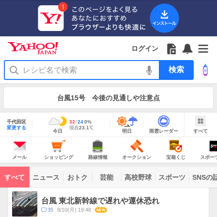
Yahoo!
Yahoo!
フ
フ
Yahoo!
お
サ
Yahoo!
JAPAN
ログイン
JAPAN
ォ
ォ
JAPAN
知
イ
JAPAN
ア
ロ
ロ
か
ら
ド
ID
Yahoo!
プ
ー
ー
ら
せ
メ
で
検
リ
を
の
一
ニ
ロ
索
を
開
お
覧
ュ
グ
使
お
く
知
を
ー
イ
う
知
台風15号 今後の見通しや注意点
ら
開
を
ン
ら
せ
く
開
せ
く
地
域
千代田区
最
32
最
降
24
0
%
情
明
雨
す
今
変更する
高
低
水
現
現在
23.1
℃
報
今日
明日
雨雲レーダー
すべて
日
雲
べ
日
気
気
確
在
の
レ
て
の
温
温
率
気
Yahoo!
天
ー
JAPAN
天
温
気
ダ
の
気
ー
メ
シ
路
オ
宝
ス
主
ー
ョ
線
ー
箱
ポ
メール
ショッピング
路線情報
オークション
宝箱くじ
スポー
な
ル
ッ
情
ク
く
ー
サ
ピ
報
シ
じ
ツ
ー
コ
ン
ョ
ナ
ビ
すべて
ニュース
おトク
芸能
高校野球
スポーツ
SNSの
グ
ン
ビ
ン
ス
テ
ト
ン
ピ
台風 東北新幹線で遅れや運休恐れ
ツ
ッ
一
コ
35
8/10(月) 19:48
NEW
ク
覧