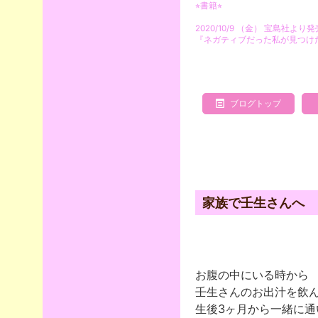
⭐︎書籍⭐︎
2020/10/9 （金） 宝島社より
『ネガティブだった私が見つけ
ブログトップ
家族で壬生さんへ
お腹の中にいる時から
壬生さんのお出汁を飲ん
生後3ヶ月から一緒に通