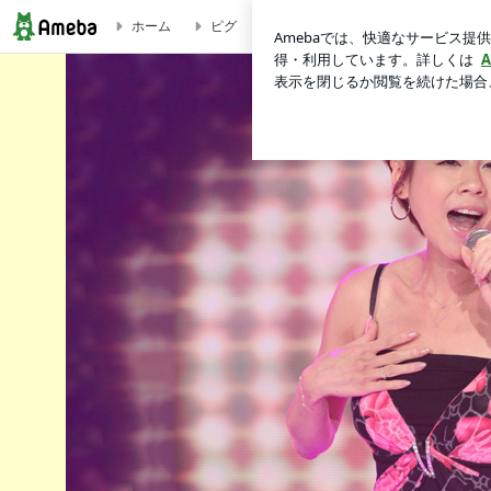
ホーム
ピグ
アメブロ
高橋真麻 オフィシャルブログ「マーサ！マーサ！タカハシマーサ！」Powered by A