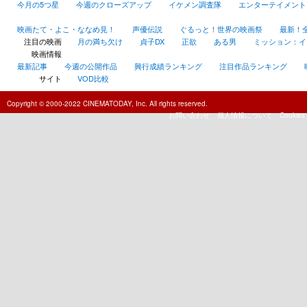
今月の5つ星
今週のクローズアップ
イケメン調査隊
エンターテイメント
映画たて・よこ・ななめ見！
声優伝説
ぐるっと！世界の映画祭
最新！
注目の映画
月の満ち欠け
貞子DX
正欲
ある男
ミッション：イン
映画情報
最新記事
今週の公開作品
興行成績ランキング
注目作品ランキング
サイト
VOD比較
Copyright © 2000-2022 CINEMATODAY, Inc. All rights reserved.
お問い合わせ
個人情報について
Cookies