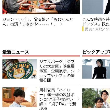
ジョン・カビラ、父＆娘と「ちむどんど
こんな映画を待
ん」出演「まさかや～～～！」
ドッグス』観た
提供：東映／ソ
最新ニュース
ピックアップ
ジブリパーク「ジブ
リの大倉庫」映像展
示室、企画展示、シ
ョップやカフェの情
報公開
川村壱馬『ハイロ
ー』楓士雄の次はポ
ンコツ“王子様”占い
師！『貞子DX』で新
境地