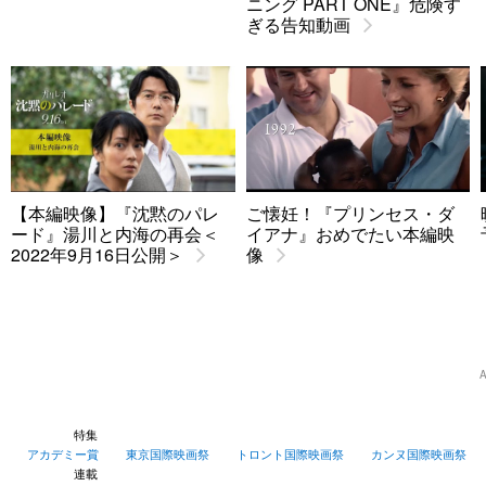
ニング PART ONE』危険す
ぎる告知動画
【本編映像】『沈黙のパレ
ご懐妊！『プリンセス・ダ
ード』湯川と内海の再会＜
イアナ』おめでたい本編映
2022年9月16日公開＞
像
特集
アカデミー賞
東京国際映画祭
トロント国際映画祭
カンヌ国際映画祭
連載