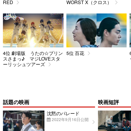
RED
WORST X（クロス）
4位 劇場版 うたの☆プリン
5位 百花
スさまっ♪ マジLOVEスタ
ーリッシュツアーズ
話題の映画
映画短評
沈黙のパレード
2022年9月16日公開