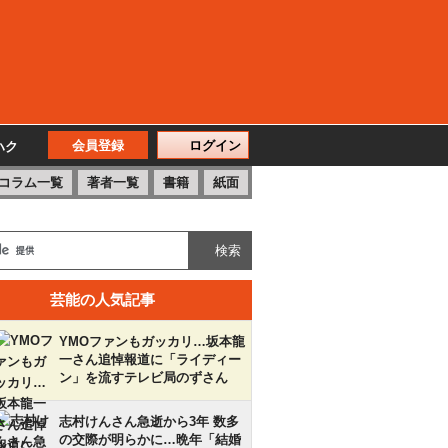
会員登録
ログイン
ハク
コラム一覧
著者一覧
書籍
紙面
芸能の人気記事
YMOファンもガッカリ…坂本龍
一さん追悼報道に「ライディー
ン」を流すテレビ局のずさん
志村けんさん急逝から3年 数多
の交際が明らかに…晩年「結婚