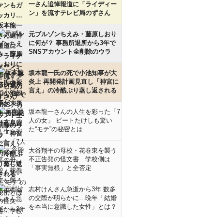
一さん追悼報道に「ライディー
ン」を流すテレビ局のずさん
元ブルゾンちえみ・藤原しおり
に何が？ 事務所退所から3年で
SNSアカウント全削除のウラ
坂本龍一氏の死で小池知事が大
炎上 再開発計画見直し「神宮に
言え」の冷酷ぶり蒸し返される
坂本龍一さんの人生を彩った「7
人の女」 ビートたけしも驚い
た“モテ”の秘密とは
大谷翔平の母校・花巻東を襲う
不正告発の怪文書…学校側は
「事実無根」と全否定
志村けんさん急逝から3年 数多
の交際が明らかに…晩年「結婚
を本当に意識した女性」とは？