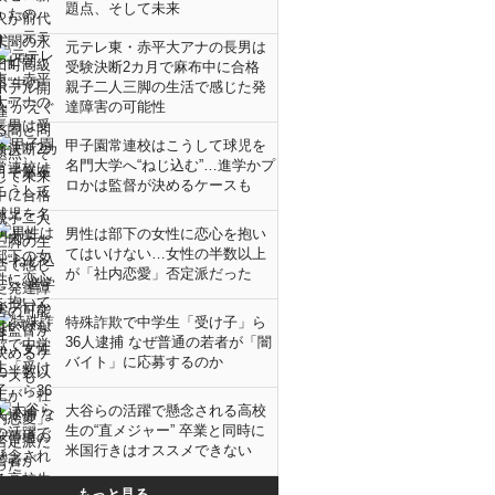
題点、そして未来
元テレ東・赤平大アナの長男は
受験決断2カ月で麻布中に合格
親子二人三脚の生活で感じた発
達障害の可能性
甲子園常連校はこうして球児を
名門大学へ“ねじ込む”…進学かプ
ロかは監督が決めるケースも
男性は部下の女性に恋心を抱い
てはいけない…女性の半数以上
が「社内恋愛」否定派だった
特殊詐欺で中学生「受け子」ら
36人逮捕 なぜ普通の若者が「闇
バイト」に応募するのか
大谷らの活躍で懸念される高校
生の“直メジャー” 卒業と同時に
米国行きはオススメできない
もっと見る