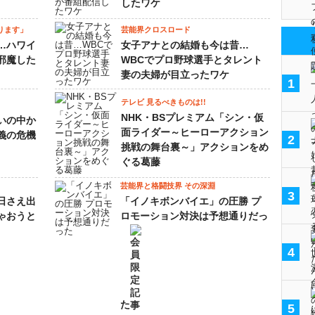
したワケ
ります」
芸能界クロスロード
…ハワイ
女子アナとの結婚も今は昔…
邪魔した
WBCでプロ野球選手とタレント
妻の夫婦が目立ったワケ
1
テレビ 見るべきものは!!
NHK・BSプレミアム「シン・仮
いの中か
面ライダー～ヒーローアクション
義の危機
2
挑戦の舞台裏～」アクションをめ
ぐる葛藤
芸能界と格闘技界 その深淵
3
日さえ出
「イノキボンバイエ」の圧勝 プ
ゃおうと
ロモーション対決は予想通りだっ
4
た
5