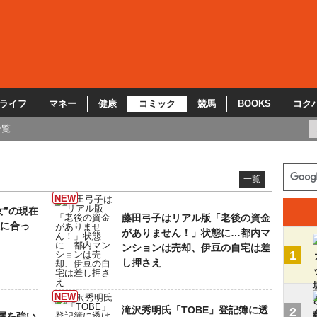
ライフ
マネー
健康
コミック
競馬
BOOKS
コク
一覧
一覧
女”の現在
藤田弓子はリアル版「老後の資金
性に合っ
がありません！」状態に…都内マ
ンションは売却、伊豆の自宅は差
1
し押さえ
滝沢秀明氏「TOBE」登記簿に透
2
属を強い