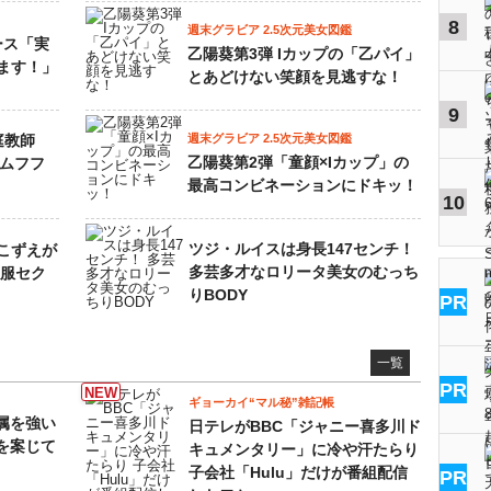
8
週末グラビア 2.5次元美女図鑑
ース「実
乙陽葵第3弾 Iカップの「乙パイ」
ます！」
とあどけない笑顔を見逃すな！
9
庭教師
週末グラビア 2.5次元美女図鑑
乙陽葵第2弾「童顔×Iカップ」の
とムフフ
最高コンビネーションにドキッ！
10
ツジ・ルイスは身長147センチ！
こずえが
多芸多才なロリータ美女のむっち
制服セク
りBODY
PR
一覧
PR
ギョーカイ“マル秘”雑記帳
属を強い
日テレがBBC「ジャニー喜多川ド
を案じて
キュメンタリー」に冷や汗たらり
子会社「Hulu」だけが番組配信
PR