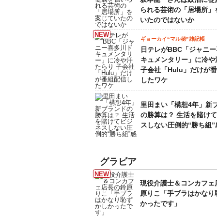
られる芸術の「居場所」
いたのではないか
ギョーカイ“マル秘”雑記帳
日テレがBBC「ジャニ
キュメンタリー」に冷や
子会社「Hulu」だけが
したワケ
里田まい「構想4年」新
の勝算は？ 生活を賭け
スしない圧倒的“勝ち組”
グラビア
現役介護士＆コンカフェ
原りこ「手ブラはかなり
かったです」