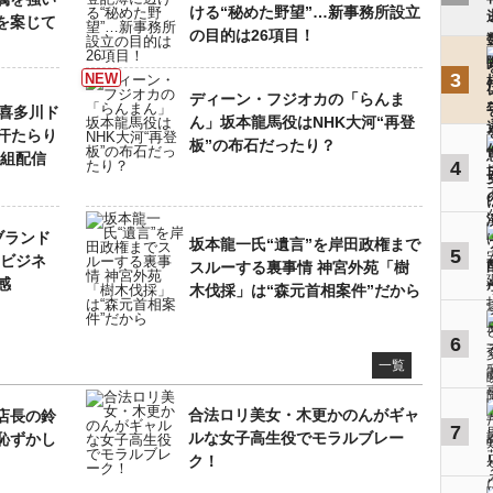
ける“秘めた野望”…新事務所設立
を案じて
の目的は26項目！
3
ディーン・フジオカの「らんま
ー喜多川ド
ん」坂本龍馬役はNHK大河“再登
汗たらり
板”の布石だったり？
番組配信
4
ブランド
坂本龍一氏“遺言”を岸田政権まで
5
てビジネ
スルーする裏事情 神宮外苑「樹
感
木伐採」は“森元首相案件”だから
6
一覧
合法ロリ美女・木更かのんがギャ
店長の鈴
7
ルな女子高生役でモラルブレー
恥ずかし
ク！