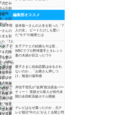
編集部オススメ
坂本龍一さんの人生を彩った「7
人の女」 ビートたけしも驚い
た“モテ”の秘密とは
女子アナとの結婚も今は昔…
WBCでプロ野球選手とタレント
妻の夫婦が目立ったワケ
愛子さまに自由恋愛はゆるされ
ないのか…「お婿さん押しつ
け」報道の違和感
岸信千世氏が“金満”政治資金パー
ティー！ 実績ゼロ新人が前代未
聞の永田町高級ホテル開催
テレビはなぜ腐ったのか…元テ
レビ朝日“中の人”がえぐる闇と問