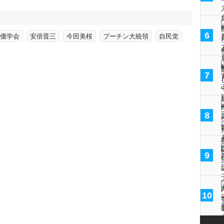
6
価学会
安倍晋三
今田美桜
プーチン大統領
自民党
7
8
9
10