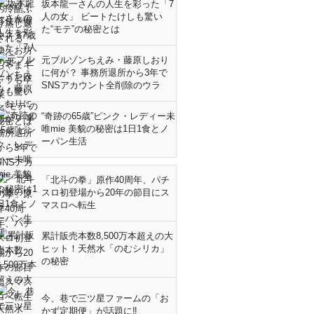
坂本龍一さんの人生を彩った「7
人の女」 ビートたけしも驚い
た“モテ”の秘密とは
元ブルゾンちえみ・藤原しおり
に何が？ 事務所退所から3年で
SNSアカウント全削除のウラ
“奇跡の65歳”ピンク・レディー未
唯mie 美貌の秘密は1日1食とノ
ーパン生活
「北斗の拳」原作40周年、パチ
スロ初登場から20年の節目にス
マスロへ転生
累計販売本数8,500万本超えの大
ヒット！天然水「のむシリカ」
の秘密
今、巷で三ツ星ファームの「お
かず定期便」が話題に‼