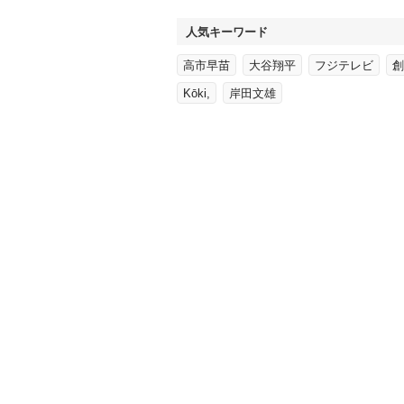
人気キーワード
高市早苗
大谷翔平
フジテレビ
創
Kōki,
岸田文雄