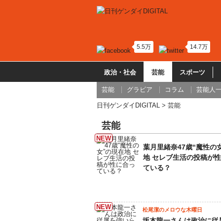
5.5万
14.7万
政治・社会
芸能
スポーツ
芸能
グラビア
コラム
芸能人
日刊ゲンダイDIGITAL
芸能
芸能
葉月里緒奈47歳“魔性の
地 セレブ生活の投稿が
ている？
松尾潔のメロウな木曜日
坂本龍一さんは政治に従