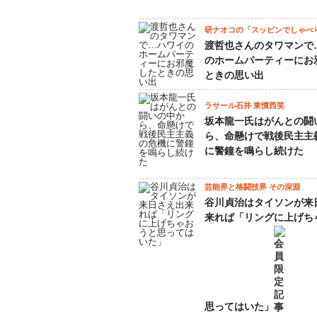
研ナオコの「スッピンでしゃべ
渡哲也さんのタワマンで
のホームパーティーにお
ときの思い出
ラサール石井 東憤西笑
坂本龍一氏はがんとの闘
ら、命懸けで戦後民主主
に警鐘を鳴らし続けた
芸能界と格闘技界 その深淵
谷川貞治はタイソンが来
来れば「リングに上げち
思ってはいた」