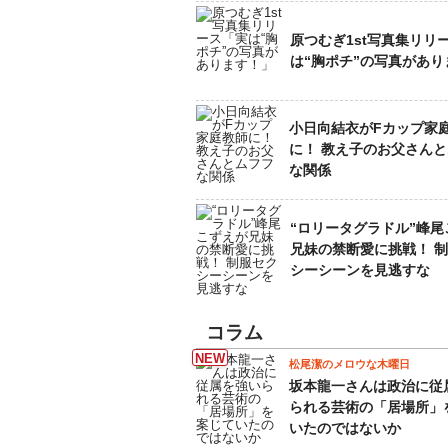
原つむぎ1st写真集リリ
は“胸ポチ”の写真があり
小日向結衣がFカップ家
に！ 教え子のお父さん
な関係
“ロリータグラドル”峰尾
兄妹の禁断愛に挑戦！ 
シーシーンを見逃すな
コラム
松尾潔のメロウな木曜日
坂本龍一さんは政治に従
られる芸術の「居場所」
いたのではないか