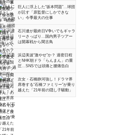
巨人に浮上した“坂本問題”…球団
が託す「原監督にしかできな
い」今季最大の仕事
石川遼が最終日V争いでもギャラ
リーさっぱり…国内男子ツアー
は開幕戦から閑古鳥
浜辺美波“激やせ”か？ 過密日程
とNHK朝ドラ「らんまん」の重
圧…SNSでは頭痛と腰痛告白
次女・石橋静河強し！ドラマ界
席巻する“石橋ファミリー”が乗り
越えた「21年前の隠し子騒動」