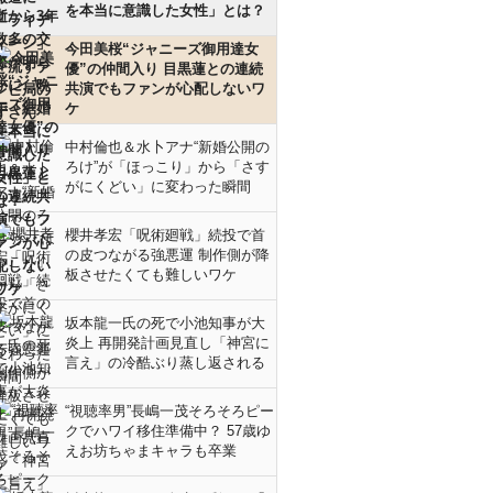
を本当に意識した女性」とは？
今田美桜“ジャニーズ御用達女
優”の仲間入り 目黒蓮との連続
共演でもファンが心配しないワ
ケ
中村倫也＆水卜アナ“新婚公開の
ろけ”が「ほっこり」から「さす
がにくどい」に変わった瞬間
櫻井孝宏「呪術廻戦」続投で首
の皮つながる強悪運 制作側が降
板させたくても難しいワケ
坂本龍一氏の死で小池知事が大
炎上 再開発計画見直し「神宮に
言え」の冷酷ぶり蒸し返される
“視聴率男”長嶋一茂そろそろピー
クでハワイ移住準備中？ 57歳ゆ
えお坊ちゃまキャラも卒業