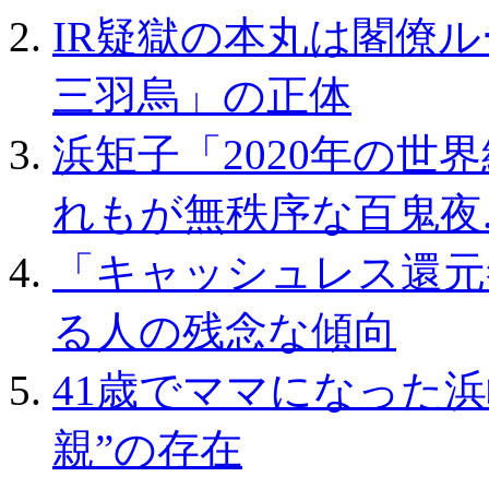
IR疑獄の本丸は閣僚ル
三羽烏」の正体
浜矩子「2020年の世
れもが無秩序な百鬼夜..
「キャッシュレス還元
る人の残念な傾向
41歳でママになった
親”の存在