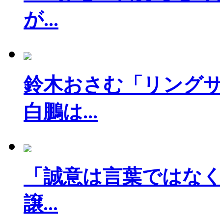
が...
鈴木おさむ「リング
白鵬は...
「誠意は言葉ではなく
譲...