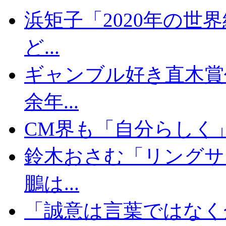
浜矩子「2020年の世
ど...
ギャンブル好き直木賞
余年...
CM界も「自分らしく」が
鈴木おさむ「リングサ
鵬は...
「誠意は言葉ではなく