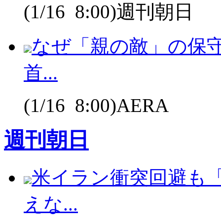
(1/16 8:00)週刊朝日
なぜ「親の敵」の保
首...
(1/16 8:00)AERA
週刊朝日
米イラン衝突回避も
えな...