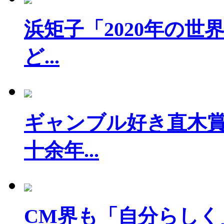
浜矩子「2020年の
ど...
ギャンブル好き直木
十余年...
CM界も「自分らしく