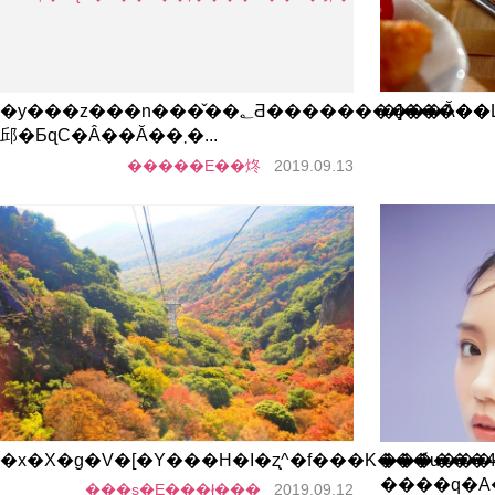
�y���z���n���̌��؂Ƌ����������Ă��
�]�����L
邱�ƂɋC�Â��Ă��܂�...
�����E��炵
2019.09.13
�x�X�g�V�[�Y���͏H�I�ʐ^�f���K���́u�����
������4
����q�A
���s�E���ł���
2019.09.12