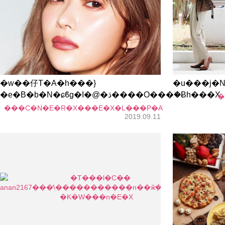
�w��仔T�A�h���}
�u���j�N
�e�B�b�N�ɕϐg�I�@�ڌ����O���ؗ�Ƀh���X..
�
���C�N�E�R�X���E�X�L���P�A
2019.09.11