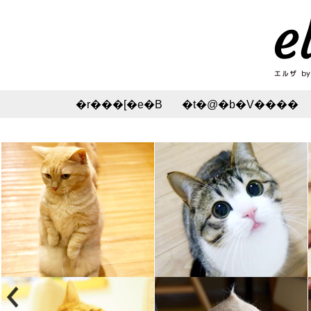
�r���[�e�B
�t�@�b�V����
���C�N�E�R�X���E�X�L���P�A
�C���e���A�E�G�
�w�A�X�^�C���E�w�A�A�����W