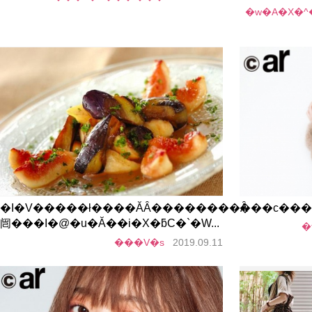
�w�A�X�
�I�V�����ł����ĂȂ��������Ȃ
���c���
闿���I�@�u�Ă��i�X�ƃC�`�W...
�
���V�s
2019.09.11