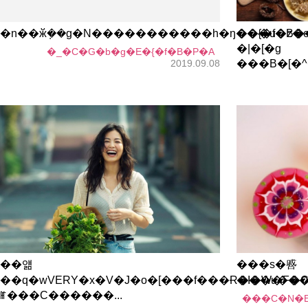
�n��ӂ݂��g�N�����������h�ŋ��{�f�B��I
���u�z�e
�|�[�g
�_�C�G�b�g�E�{�f�B�P�A
2019.09.08
���B�[�^
��얢
���s�㗤
��q�wVERY�x�V�J�o�[���f���Ɍ���u��
�I�W�F�C
ꂵ���C������...
���C�N�