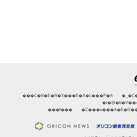
���C�N�E�R�X���E�X�L���P�A
�_�C
�t�@�b�V��
���ł���
�C���e���A�E�G�