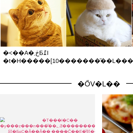
�˂��A�ڂ܂Ƃ߁I
�t�H�����[10�������̋��L��
�ŐV�L��