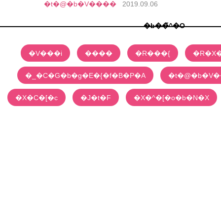
�t�@�b�V����
2019.09.06
�b��̃^�O
�V���i
����
�R���{
�R�X
�_�C�G�b�g�E�{�f�B�P�A
�t�@�b�V
�X�C�[�c
�J�t�F
�X�^�[�o�b�N�X