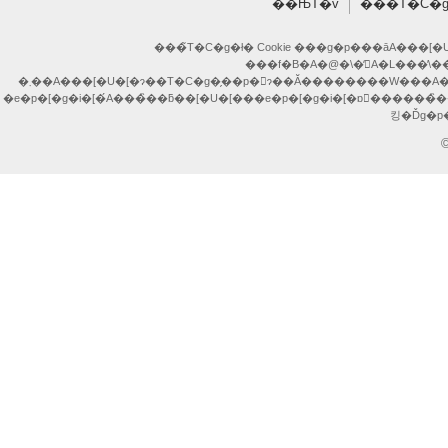
��ЊT�v
���T�C�g
���̃T�C�g�ł� Cookie ���g�p���āA���
�e�p�[�g�i�[�́A���̏��ƃ��[�U�[���e�p�[�g�i�[�ɒ񋟂������
©